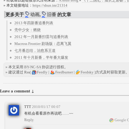
» 转载请以超链接形式注明来源：
A.shun Blog
»
《十二国记：成长之磨砺，
» 本文链接地址：
https://shun.im/21314
更多关于
动画
,
旧番
的文章
2013 年四新番追番列表
壳中少女：燃烧
2012 年一月新番扫雷与追番列表
Macross Frontier 剧场版：恋离飞翼
七月番总结，治愈系王道
2011 年十月新番，半年番大爆发
» 本文采用
BY-NC-SA
协议进行授权。
» 建议通过 Rss(
Feedly
|
Feedburner
|
Feedsky
)方式及时获取更新
Leave a comment ↓
TTT
2010/01/17 00:07
有机会看看原作再说吧……~~
Reply
Google C