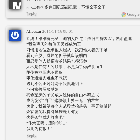
pps上有40多集画质还能忍受，不懂全不全了
Reply
Google
Alicestar
2011/11/16 09:01
经典！刚刚看完第二遍的人路过！依旧气势恢宏，热泪盈眶
“我希望庆的每位国民都成为王
习惯用地位强求他人屈从，践踏他人者的下场
看到升肱、呀峰的例子就应该明白
而忍受他人蹂躏者的结果也很清楚
人不是任何人的奴隶，不是为了做奴隶而生
即使被欺压也不屈服
即使遭遇灾难也不气馁
遇到不公正时能毫不畏惧地纠正
不向禽兽屈服献媚
我希望庆的子民成为这样的自由不羁之民
成为统治“自己”这块领土独一无二的君主
为此，我希望每个人从毅然抬起头一事开始做起
众官曾问我将引导庆走向何方
这是否能成为答案呢”
“作为证明，废除伏礼！
以此为初敕！”
Reply