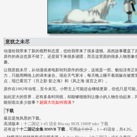
意犹之未尽
动漫给我带来了新的视野和态度，也给我带来了很多遗憾。虽然故事覆盖了
原作的表达也算不错了。还是留下来很多谜团，而且这里面的很多人物形象
趣。
让我意犹未尽，从动漫或者电影转到原作的很少，这就是一部。貌似没有正
力，只能用网络上的译本凑合。现在天气寒冷，每天晚上睡不着就躲在被窝
点，现已看完了《月之影·影之海》和《风之海·迷宫之岸》。
原作在1992年动笔，至今未完。小野主上可能还会继续更新，但也只是可能
如此宏大的世界，还有多条时间线，却能够细致到让微小的人物生动起来，
能创造出多少故事？
超级大坑如何填满
？
下载
最后是煞风景的下载。
高清版本：
十二国记 1-45 话全 Blu-ray BOX 1080P mkv 下载
还有这个
十二国记全集 RMVB 下载
，可用
这个种子
，1～45话全，共4.2G。