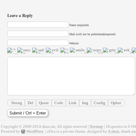
Leave a Reply
Name (required)
Mail (will not be published)(required)
Website
Strong
Del
Quote
Code
Link
Img
Config
Opbut
Copyright © 2009-2014 shun.im, All rights reserved |
Sitemap
| 18 queries in 0.16
Powered by
WordPress
| zOva is a private theme, designed by
A.shun
, thank
z