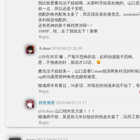
我比较爱桑岛法子姐姐哦，从那时开始喜欢她的。山口是
叔一点，所以还是子安吧。
他配的角色配角太多了，而且现在喜欢接变态。souleat
圣剑就是他配的……
还有死神的那个裤裆男沛薛= =
1080P，哇，全了我就去下！握拳
Reply
A.shun
2010/08/23 20:00
@静夜燃香
嘛，尸鬼不恐怖的说，起码动漫版不恐怖。
恩，不拖沓的好，据说才22话。
桑岛法子姐姐美～，山口是看Conan他演两角对话的时
op的乌索普那种角色也颇有难度。
噬魂师木有看过，50多话，对现在的动漫来说不短了，
Reply
静夜燃香
2010/08/23 21:17
@A.shun
山口绝对实力派！！！
噬魂师不错，算是前几年比较好的热血长篇了，比民工那几
Reply
mono
2011/10/24 15:24