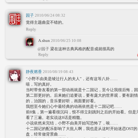
园子
2010/06/24 08:32
觉得主题曲蛮不错的。
Reply
A.shun
2010/06/25 10:08
@园子
梁在这种古典风格的配音成就很高的
Reply
静夜燃香
2010/08/19 08:43
“小野不由美是绫辻行人的夫人”，还有这等八卦……
嘻，写的真好。
当时带舍友看的第一部动画就是十二国记，至今让我很后悔，因
第二部更好的。后来她们追要说，要有庞大的世界观，要有剧情
的，治国的，音乐要好听，画面要好看。
我想至今她们心中最经典的动画依然是十二国记吧……
前8集，第一遍看很沉闷，恨不得立刻跳到之后的开始看。但是
看了三遍。老实说这8话是精髓。
小说依然未完结，小野不由美开始写恐怖了，唉……
十二国记的配乐影响了大批人啊，我也是从这时开始迷恋OST的
盘，经常做背景曲……