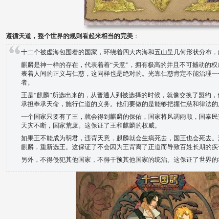
遵循天道，整个世界的规则看起来相当的完美
：
十二个被虚海包围着的国家，环绕着四大内海和五山呈几何形状分布，
麒麟是神一样的存在，代表着着“天意”，拥有极高的并且不可撼动的
表着人间的正义与仁慈，这同样也是绝对的。光靠仁慈肯定不能治理一
者。
王是“麒麟”所选出来的，从普通人到被选择的时候，就像交换了盟约
承担奉承天命，施行仁道的义务。他们要做的是能够把握仁慈和律法的
一个国家只要有了王，就会得到麒麟的保佑，国家将风调雨顺，国泰民
天灾不断，国家荒废。这保证了王和麒麟的权威。
如果王不能成为明君，违背天意，麒麟就会生病死去，国王也会死去。
麒麟，重新选王。这保证了不会因为王背离了正道而导致百姓长期的疾
另外，不得侵犯其他国家，不得干预其他国家的统治。这保证了世界的