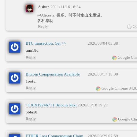
A.shun
2011/11/16 16:34
@Alicestar
握爪。时不时拿出来重温。
各种感动
Reply
Op
BTC transaction. Get >>
2026/03/04 03:38
yandex.com/poll/YWfQL5UYL9NrETwvu6fWmf?
tnm18d
hs=4959c496b322aefcf23db3c963aad0b7&
Reply
Google Chr
Bitcoin Compensation Available
2026/03/17 18:00
Now >
1ootur
yandex.com/poll/6rre42eAimr7WbrCvoLRhq?
Reply
Google Chrome 84.0
hs=4959c496b322aefcf23db3c963aad0b7&
+1.81919246711 Вitсоin Next
2026/03/18 19:27
5bbrz0
Reply
Google Chr
ETHER Loss Compensation Claim
2026/03/29 07:59