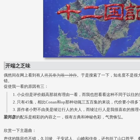
开端之乏味
偶然间在网上看到有人
将其奉为唯一神作
。于是搜索了一下，知名度不是很
错。
促使我一看的原因有三：
小众但是评价颇高那就有理由一看，而我也想看看这种不同于以往的
只有45集，相比Conan和op那种动辄三五百集的来说，代价要小得多
原作者小野不由美是绫辻行人的夫人，而绫辻行人是我很喜欢的推理
梁邦彦
的配乐是精彩的内容之一，很有古典和神秘色彩，气势恢弘。
欣赏一下主题曲：
声优的阵容也不错，久川绫、子安武人、山崎和佳奈，还包括了山口胜平、桑