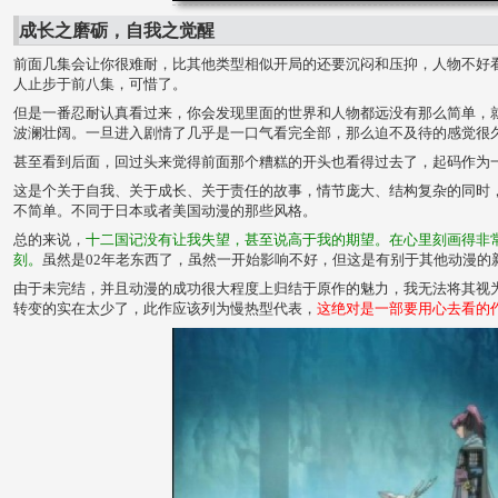
成长之磨砺，自我之觉醒
前面几集会让你很难耐，比其他类型相似开局的还要沉闷和压抑，人物不好
人止步于前八集，可惜了。
但是一番忍耐认真看过来，你会发现里面的世界和人物都远没有那么简单，
波澜壮阔。一旦进入剧情了几乎是一口气看完全部，那么迫不及待的感觉很
甚至看到后面，回过头来觉得前面那个糟糕的开头也看得过去了，起码作为
这是个关于自我、关于成长、关于责任的故事，情节庞大、结构复杂的同时
不简单。不同于日本或者美国动漫的那些风格。
总的来说，
十二国记没有让我失望，甚至说高于我的期望。在心里刻画得非
刻。
虽然是02年老东西了，虽然一开始影响不好，但这是有别于其他动漫的
由于未完结，并且动漫的成功很大程度上归结于原作的魅力，我无法将其视
转变的实在太少了，此作应该列为慢热型代表，
这绝对是一部要用心去看的