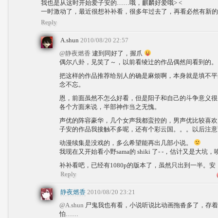
我也是从这时开始爱子安的……哦，麒麟好爱哦> <
一时激动了，最近很想补补看，很多年过去了，再看必然有新的
Reply
A.shun
2010/08/20 22:57
@静夜燃香
逮到同好了，握爪
偶尔八卦，见笑了～，以前看绫辻的作品偶然间看到的。
把这样的作品推荐给别人的确是麻烦啊，本身就是填不平
念不忘。
恩，前面虽然不怎么好看，但是阳子和自己的斗争意义很
各个方面来说，半部神作当之无愧。
声优的阵容豪华，几个女声我都蛮控的，男声优比较喜欢
子安的作品我接触不多呢，还有个彩云国。。。以后注意
动漫续集是没戏的，多么希望能再出几部小说。
我现在又开始看小野sama的 shiki 了- -，估计又是大坑，
补补看吧，已经有1080p的版本了，虽然只出到一半。安
Reply
静夜燃香
2010/08/20 23:21
@A.shun
尸鬼我也有看，小说听说比动画拖沓多了，存着
怕……