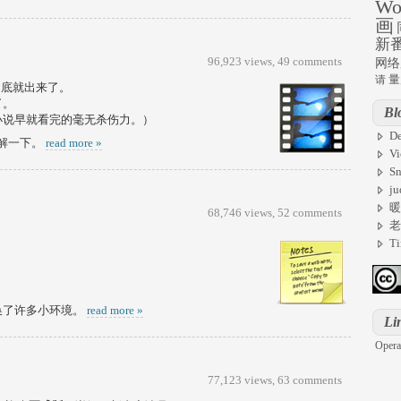
Wo
画
新
96,923 views,
49 comments
网络
量
请
7月底就出来了。
了。
Bl
小说早就看完的毫无杀伤力。）
De
解一下。
read more »
Vi
S
ju
暖
68,746 views,
52 comments
老
T
换了许多小环境。
read more »
Li
Opera
77,123 views,
63 comments