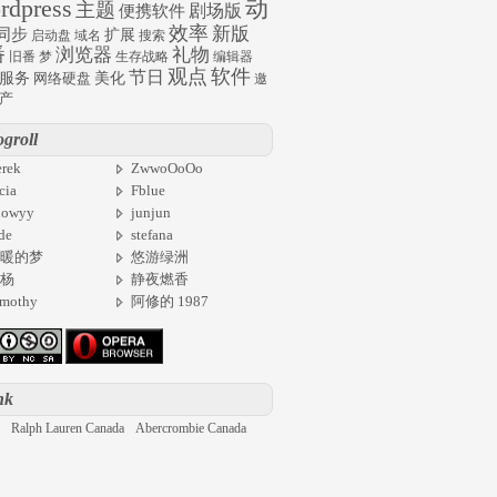
rdpress
动
主题
剧场版
便携软件
效率
新版
同步
扩展
启动盘
域名
搜索
番
浏览器
礼物
旧番
梦
生存战略
编辑器
观点
软件
节日
服务
网络硬盘
美化
邀
产
ogroll
rek
ZwwoOoOo
cia
Fblue
nowyy
junjun
de
stefana
暖的梦
悠游绿洲
杨
静夜燃香
imothy
阿修的 1987
nk
Ralph Lauren Canada
Abercrombie Canada