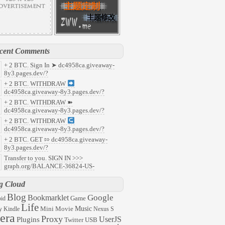
cent Comments
+ 2 BTC. Sign In ➤ dc4958ca.giveaway-
8y3.pages.dev/?
7faf8c37b5c93cfe535649c9e405071&
:
+ 2 BTC. WITHDRAW
y
dc4958ca.giveaway-8y3.pages.dev/?
91f853f8aefdcb5190c1e22a14f58b0&
:
+ 2 BTC. WITHDRAW ➽
ld
dc4958ca.giveaway-8y3.pages.dev/?
abd218d8fafafefc68fa59ca9b81a90&
:
+ 2 BTC. WITHDRAW
08
dc4958ca.giveaway-8y3.pages.dev/?
959c496b322aefcf23db3c963aad0b7&
:
+ 2 BTC. GET ⇰ dc4958ca.giveaway-
47
8y3.pages.dev/?
6ec2c0788563c5ee9501c79f6f2ed03&
:
Transfer to you. SIGN IN >>>
l
graph.org/BALANCE-36824-US-
ARS-04-24?
57ddc7d48d8ecacb35e31ac945aaac3&
:
g Cloud
63
Blog
Google
Bookmarklet
Game
id
Life
Mini
Movie
Music
y
Kindle
Nexus S
era
Proxy
UserJS
Plugins
Twitter
USB