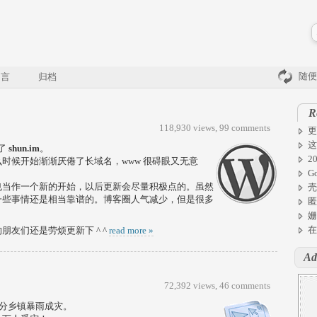
随便
留言
归档
R
118,930 views,
99 comments
更
这
成了
shun.im
。
2
时候开始渐渐厌倦了长域名，www 很碍眼又无意
G
也当作一个新的开始，以后更新会尽量积极点的。虽然
壳
一些事情还是相当靠谱的。博客圈人气减少，但是很多
匿
姗
在
友们还是劳烦更新下 ^ ^
read more »
Ad
72,392 views,
46 comments
部分乡镇暴雨成灾。