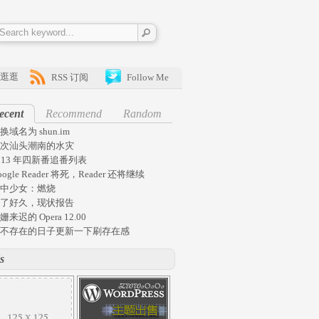
逛逛
RSS 订阅
Follow Me
ecent
Recommend
Random
换域名为 shun.im
次汕头潮南的水灾
013 年四新番追番列表
oogle Reader 将死，Reader 还将继续
中少女：燃烧
了好久，现状报告
姗来迟的 Opera 12.00
不存在的日子更新一下刷存在感
s