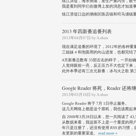
练江决堤，海水倒灌，发生严重内涝，数
我是看到同学们在微博上发的消息才知道
练江溃堤口边的潮南区陈店镇和司马浦镇重灾
2013 年四新番追番列表
2013年04月07日 by A.shun
现在满足追番的环境了，2012年的各种
三姐妹 4 和泡面用的向山进发，也都完
4月新番总数有 35部左右的样子，一开
人觉得眼前一亮，反正压力不大也定下来
此外本季还有三次元新番：冰与火之歌 第三
Google Reader 将死，Reader 还将
2013年03月18日 by A.shun
Google Reader 将于 7月 1日停止服务。
这几天网络上都是这个噩耗，我也该爬起
自 2008年3月28日以来，您一共阅读了 43,
从数据来看，我远算不上是一个重度的用
年只是注册了，还没有使用 RSS 的习惯
友更新的重要渠道。
read more »