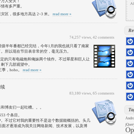
十万人受灾！
事情有多严重。
区，很多地方高达 2~3 米。
read more »
Re
74,257 views,
42 comments
重量级半年番都已经完结，今年1月的我也就只看了南家
hs=5
结了。所以现在节目表非常的空，毫无压力。
0rill
始确定的只有电磁炮和俺妹两个续作。不过翠星和巨人让
hs=d
kloq
，剩下几部观望中。
季，hoho。
read more »
hs=4
sage
hs=4
继续
6z71
hs=2
83,180 views,
65 comments
iu7sd
DOLL
来和博友们一起吐槽。。。
hs=8
Ta
h2pg
553 个条目。
Andro
户。不过它对我的重要性不是这个数据能概括的。头几
jQuer
，后面才逐渐成为我关注网络新闻、技术发展，以及博
Op