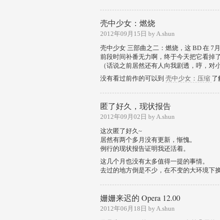
壳中少女：燃烧
2012年09月15日 by A.shun
壳中少女 三部曲之二：燃烧，这 BD 在 
前段时间补番无力啊，终于今天把它看掉
（话说之前居然还有人向我剧透，哼，对
没有看过前作的可以到
壳中少女：压缩
了
匿了好久，现状报告
2012年09月02日 by A.shun
这次匿了好久~
居然有两个多月没有更新，惭愧。
例行的现状报告证明我还活着。
这几个月也没有太多值得一提的事情。
去过的地方倒是不少，在不变的大环境下
姗姗来迟的 Opera 12.00
2012年06月18日 by A.shun