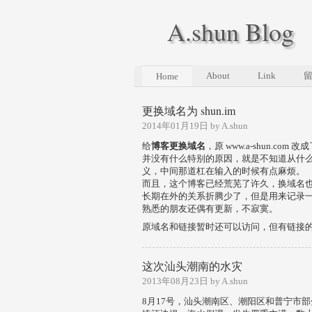
A.shun Blog
About
Link
Home
更换域名为 shun.im
2014年01月19日 by A.shun
给
博客更换域名
，原 www.a-shun.com 改
并没有什么特别的原因，就是不知道从什么
义，中间那道杠在输入的时候有点麻烦。
而且，这个博客已经荒芜了许久，换域名
长期在外的关系折腾少了，但是用来记录
熟悉的朋友还偶有更新，不寂寞。
原域名和链接暂时还可以访问，但有链接的朋
这次汕头潮南的水灾
2013年08月23日 by A.shun
8月17号，汕头潮南区、潮阳区和普宁市