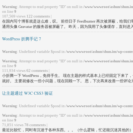
Warning
: Attempt to read property "ID" on null in
/www/wwwroot/ashun/shun.im
on line
9
107,569 views
122 comments
|
在国内写个博客就是这么难，叹。 前些日子 Feedburner 再次被屏蔽，给
通用头像 Gravatar 的服务器被屏蔽了。 昨天，因为我用了头像缓存，直到进入后
WordPress 折腾手记 7
Warning
: Undefined variable $posd in
/www/wwwroot/ashun/shun.im/wp-conten
Warning
: Attempt to read property "ID" on null in
/www/wwwroot/ashun/shun.im
on line
9
111,934 views
62 comments
|
小折腾一下 WordPress，免得手生。 现在主题的样式基本上已经固定下来
就好。 主要就修改一些小问题，现在回顾一下。 恩，下次再来改善一些评论方面
让主题通过 W3C CSS3 验证
Warning
: Undefined variable $posd in
/www/wwwroot/ashun/shun.im/wp-conten
Warning
: Attempt to read property "ID" on null in
/www/wwwroot/ashun/shun.im
on line
9
71,851 views
78 comments
|
最近比较忙，同时有沉迷于各种东西。。。（什么逻辑，忙还能沉迷其他的）