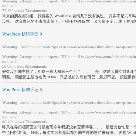
Warning
: Attempt to read property "ID" on null in
/www/wwwroot/ashun/shun.im
on line
9
77,369 views
74 comments
|
常来的朋友都知道，我博客的 WordPress 表情几乎没有换过。 其实不是
没换。 这套白色的小表情太萌了。但是有很多版本，又大多不全。 终于在朋友的
WordPress 折腾手记 9
Warning
: Undefined variable $posd in
/www/wwwroot/ashun/shun.im/wp-conten
Warning
: Attempt to read property "ID" on null in
/www/wwwroot/ashun/shun.im
on line
9
59,690 views
62 comments
|
好久没折腾主题了，粗略一算大概有三个月了 – -。 于是，这两天抽空对现用的 W
调整。 顺便把主题改名为 zOva，只是以前的简化而已，意思不变。 按照惯例，.
WordPress 折腾手记 8
Warning
: Undefined variable $posd in
/www/wwwroot/ashun/shun.im/wp-conten
Warning
: Attempt to read property "ID" on null in
/www/wwwroot/ashun/shun.im
on line
9
68,176 views
75 comments
|
昨天在弄归档页面的时候发现今年我还没有更新博客。。。 最近比较忙是一
中也困扰着我。 好吧，每次文囧都是写篇折腾主题的总结来解决。 改善 WordPress 