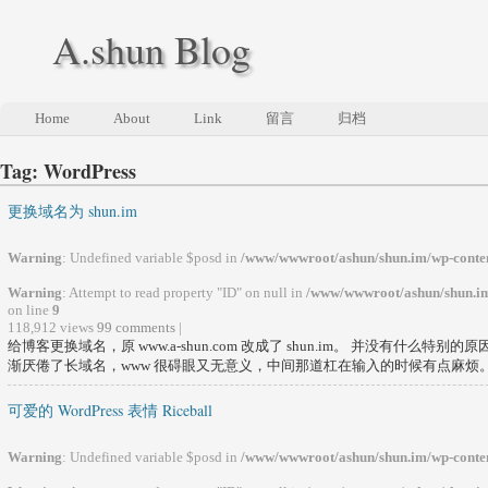
A.shun Blog
Home
About
Link
留言
归档
Tag: WordPress
更换域名为 shun.im
Warning
: Undefined variable $posd in
/www/wwwroot/ashun/shun.im/wp-conten
Warning
: Attempt to read property "ID" on null in
/www/wwwroot/ashun/shun.im
on line
9
118,912 views
99 comments
|
给博客更换域名，原 www.a-shun.com 改成了 shun.im。 并没有什么
渐厌倦了长域名，www 很碍眼又无意义，中间那道杠在输入的时候有点麻烦。 而
可爱的 WordPress 表情 Riceball
Warning
: Undefined variable $posd in
/www/wwwroot/ashun/shun.im/wp-conten