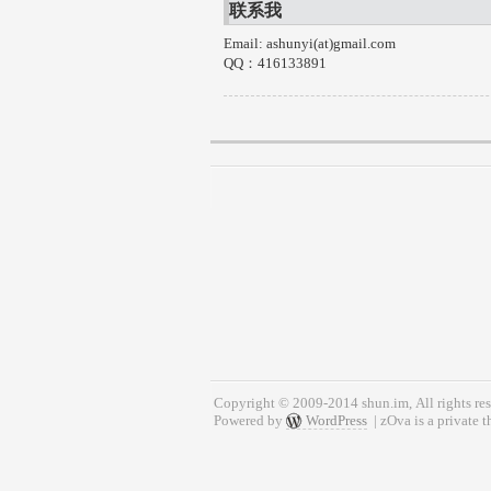
联系我
Email: ashunyi(at)gmail.com
QQ：416133891
Copyright © 2009-2014 shun.im, All rights res
Powered by
WordPress
| zOva is a private 