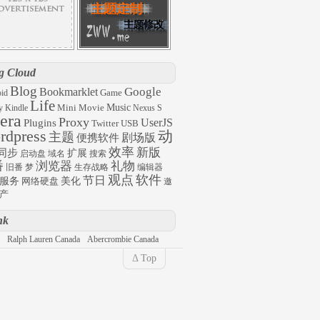
g Cloud
Blog
Google
Bookmarklet
Game
id
Life
Mini
Movie
Music
y
Kindle
Nexus S
era
Proxy
UserJS
Plugins
Twitter
USB
rdpress
动
主题
剧场版
便携软件
效率
新版
同步
扩展
启动盘
域名
搜索
番
浏览器
礼物
旧番
梦
生存战略
编辑器
观点
软件
节日
服务
网络硬盘
美化
邀
产
nk
Ralph Lauren Canada
Abercrombie Canada
Δ
Top