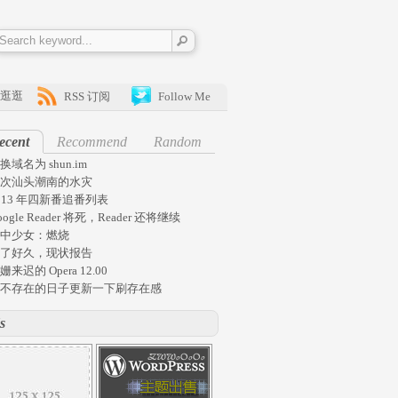
逛逛
RSS 订阅
Follow Me
ecent
Recommend
Random
换域名为 shun.im
次汕头潮南的水灾
013 年四新番追番列表
oogle Reader 将死，Reader 还将继续
中少女：燃烧
了好久，现状报告
姗来迟的 Opera 12.00
不存在的日子更新一下刷存在感
s