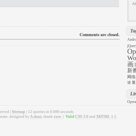
Ta
Comments are closed.
Andro
jQuer
Op
Wo
画
新
网络
量
请
Li
Opera
erved |
Sitemap
| 12 queries in 0.086 seconds.
theme, designed by
A.shun
, thank
zww
|
Valid
CSS 3.0
and
XHTML 1.1
.