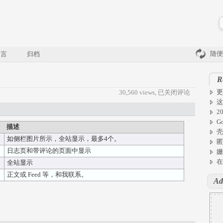
随便
留言
归档
R
广
更
30,560 views,
已关闭评论
告
这
合
2
作
G
描述
壳
如侧栏图片所示，全站显示，最多4个。
匿
日志页和带评论的页面中显示
姗
在
全站显示
正文或 Feed 等，和我联系。
Ad