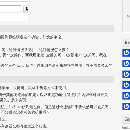
间提到标签锁定这个功能，引发的争论。
Re
想关闭（这种情况常见），这种情况怎么做？
切换，要27次操作。而我用锁定+全部关闭，3次锁定+一次关闭。我在
hs=5
。
0rill
外的三个Tab，我也可以用组合命令来解锁并关闭，并不需要多余的
hs=d
kloq
hs=4
sage
右键菜单、快捷键、鼠标手势等方式来使用。
hs=4
现保护（相当于其他浏览器的锁定）以及锁定功能（保持页面内容但可以被关
6z71
d 之类的扩展来实现。
hs=2
关闭按钮，并将Tab移到最左侧。但是通过快捷键和手势依然可以被关闭，
iu7sd
锁。不知道有没有相关的扩展呢？
DOLL
hs=8
Ta
补充。
h2pg
t等IE核心浏览器也都有锁定这个功能。
Andro