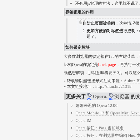
还有用js实现的方法，这里就不说了
标签锁定的作用
防止页面被关闭
：这种情况很
更加方便的对标签进行控制
：
题了。
如何锁定标签
大多数浏览器的锁定都在Tab的右键菜单
比如Opera的锁定是
Lock page
，再执行一
既然想解锁，那就意味着要关闭。可以这
» 转载请以超链接形式注明来源：
A.shun B
» 本文链接地址：
http://shun.im/21319
更多关于
Opera
,
浏览器
的
姗姗来迟的 Opera 12.00
Opera Mobile 12 和 Opera Mini Nex
Opera IM
Opera 按钮：Ping 当前域名
Opera 按钮：在浏览器中编辑 Host 