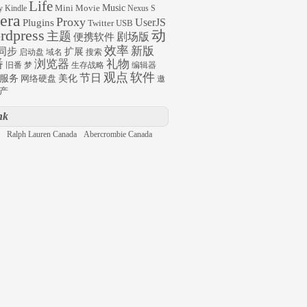
Life
Mini
Movie
Music
y
Kindle
Nexus S
era
Proxy
UserJS
Plugins
Twitter
USB
rdpress
动
主题
剧场版
便携软件
效率
新版
同步
扩展
启动盘
域名
搜索
番
浏览器
礼物
旧番
梦
生存战略
编辑器
观点
软件
节日
服务
网络硬盘
美化
邀
产
nk
Ralph Lauren Canada
Abercrombie Canada