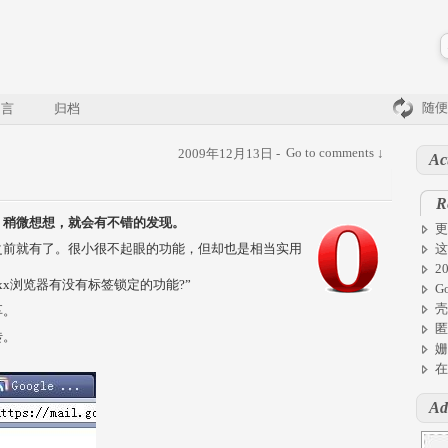
随便
留言
归档
Go to comments ↓
2009年12月13日 -
Ac
R
、稍微想想，就会有不错的发现。
更
之前就有了。很小很不起眼的功能，但却也是相当实用
这
2
x浏览器有没有标签锁定的功能?”
G
壳
享。
匿
砖。
姗
在
Ad