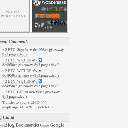
cent Comments
+ 2 BTC. Sign In ➤ dc4958ca.giveaway-
8y3.pages.dev/?
7faf8c37b5c93cfe535649c9e405071&
:
+ 2 BTC. WITHDRAW
y
dc4958ca.giveaway-8y3.pages.dev/?
91f853f8aefdcb5190c1e22a14f58b0&
:
+ 2 BTC. WITHDRAW ➽
ld
dc4958ca.giveaway-8y3.pages.dev/?
abd218d8fafafefc68fa59ca9b81a90&
:
+ 2 BTC. WITHDRAW
08
dc4958ca.giveaway-8y3.pages.dev/?
959c496b322aefcf23db3c963aad0b7&
:
+ 2 BTC. GET ⇰ dc4958ca.giveaway-
47
8y3.pages.dev/?
6ec2c0788563c5ee9501c79f6f2ed03&
:
Transfer to you. SIGN IN >>>
l
graph.org/BALANCE-36824-US-
ARS-04-24?
57ddc7d48d8ecacb35e31ac945aaac3&
:
g Cloud
63
Blog
Google
Bookmarklet
Game
id