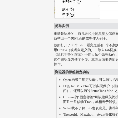
简单实例
事情是这样的，前几天和
小屏幕星人
偶然
我举出一个关闭tab的效率作为例子。
假如打开了30个Tab，看完之后有3个不
用Ctrl+w（或者自定义的），除去Tab
《鼠标手势的演示》
中用过这个系列动作
这个很明显方便了不少。就算后面要关闭另
操作。
浏览器的标签锁定功能
Opera自带了锁定功能，可以通过
FF的Tab Mix Plus可以实
闭）。还可以通过PermaTabs Mo
Chrome的“固定标签“可以隐藏
而且一旦移动了tab，就相当于解
Safari我不了解，不发表意见。期待
Theworld、Maxthon、Avan