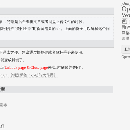
。
jQuer
Op
Wo
画
多，特别是后台编辑文章或者网盘上传文件的时候。
新
特别是在“关闭全部”时保留需要的tab。上面的例子可以解释这个问
网络
量
请
Li
，不是太方便。建议通过快捷键或者鼠标手势来使用。
Opera
次就变成解锁了。
么写
UnLock page & Close page
来实现“解锁并关闭”。
log
»
《锁定标签：小功能大作用》
文章
t 发布
文件