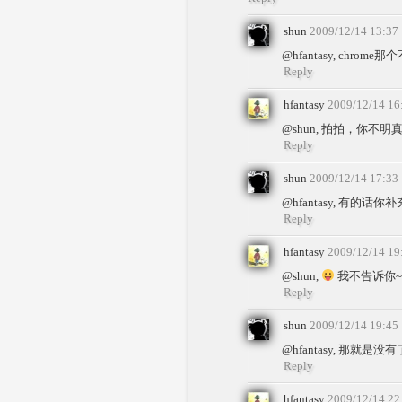
shun
2009/12/14 13:37
@hfantasy, ch
Reply
hfantasy
2009/12/14 16
@shun, 拍拍，你不明
Reply
shun
2009/12/14 17:33
@hfantasy, 有的话你
Reply
hfantasy
2009/12/14 19
@shun,
我不告诉你~
Reply
shun
2009/12/14 19:45
@hfantasy, 那就
Reply
hfantasy
2009/12/14 22