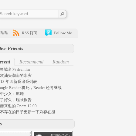
逛逛
RSS 订阅
Follow Me
tive Friends
ecent
Recommend
Random
换域名为 shun.im
次汕头潮南的水灾
013 年四新番追番列表
oogle Reader 将死，Reader 还将继续
中少女：燃烧
了好久，现状报告
姗来迟的 Opera 12.00
不存在的日子更新一下刷存在感
s