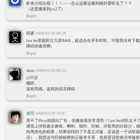
虾米介绍出错！！！——怎么说着说着到猫扑爱听去了？？
（还是搬家到yo2了)
Reply
阿婆
2009/05/28 00:29
last fm里面听过几首R&B，超适合在开车时听。可惜我没有
障碍的痛苦啊。
Reply
shun
2009/05/28 06:23
@阿婆
嗯哼。
深有同感。该死的语言障碍
Reply
麦田
2009/05/29 19:07
受不了8box的跳出广告，但播放器非常漂亮！Last.fm试听太卡了，
感觉上传歌曲太麻烦。蝌蚪、猫扑、巨鲸、亦歌用的比较少，感
找周杰伦的稻香，结果却找到了不是正式版，应该是一个试听版
话），我想这与巨鲸标榜的正版有关系，也就是说歌曲没有版权