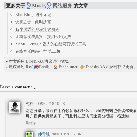
更多关于
Music
,
网络服务
的文章
Blue Bird、过年杂记
调和之音，此时所需~
12个优秀的网站测速服务
让概念变成真实：搜狗云输入法
YAML Debug：强大的在线网页调试工具
在线音乐网站推荐 第二期
» 本文采用
BY-NC-SA
协议进行授权。
» 建议通过 Rss(
Feedly
|
Feedburner
|
Feedsky
)方式及时获取更新
Leave a comment ↓
纯粹
2009/05/18 10:08
谢谢分享，最近在用谷歌音乐和虾米，livid的蝌蚪也会偶尔去看下
用户提供免费服务了，而且我这里访问速度也很慢，很遗憾
Reply
帅青蛙
2009/10/26 17:06