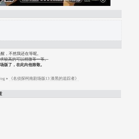
a提醒，不然我还在等呢。
求较高的可以稍微等一等。
场版了，在此向他致敬。
log
»
《名侦探柯南剧场版13 漆黑的追踪者》
章