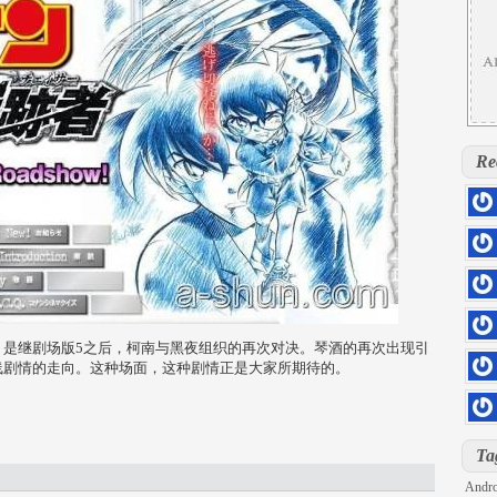
Re
hs=5
0rill
hs=d
kloq
hs=4
sage
》是继剧场版5之后，柯南与黑夜组织的再次对决。琴酒的再次出现引
hs=4
线剧情的走向。这种场面，这种剧情正是大家所期待的。
6z71
hs=2
iu7sd
DOLL
hs=8
Ta
h2pg
Andro