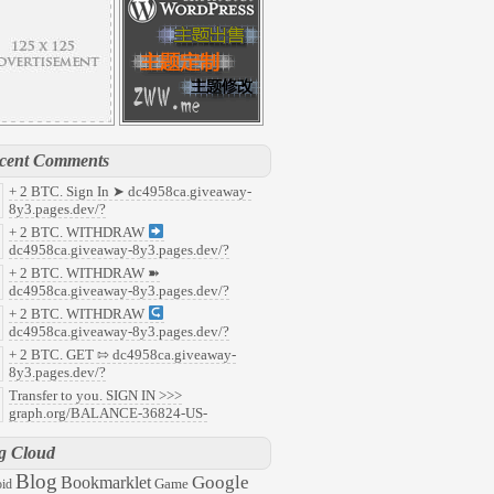
cent Comments
+ 2 BTC. Sign In ➤ dc4958ca.giveaway-
8y3.pages.dev/?
7faf8c37b5c93cfe535649c9e405071&
:
+ 2 BTC. WITHDRAW
y
dc4958ca.giveaway-8y3.pages.dev/?
91f853f8aefdcb5190c1e22a14f58b0&
:
+ 2 BTC. WITHDRAW ➽
ld
dc4958ca.giveaway-8y3.pages.dev/?
abd218d8fafafefc68fa59ca9b81a90&
:
+ 2 BTC. WITHDRAW
08
dc4958ca.giveaway-8y3.pages.dev/?
959c496b322aefcf23db3c963aad0b7&
:
+ 2 BTC. GET ⇰ dc4958ca.giveaway-
47
8y3.pages.dev/?
6ec2c0788563c5ee9501c79f6f2ed03&
:
Transfer to you. SIGN IN >>>
l
graph.org/BALANCE-36824-US-
ARS-04-24?
57ddc7d48d8ecacb35e31ac945aaac3&
:
g Cloud
63
Blog
Google
Bookmarklet
Game
id