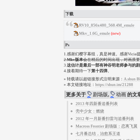
下载
RV10_856x480_568.4M_emule
Mkv_1.6G_emule
(new)
Ps
1.感谢幻樱字幕组，真是神速。感谢Vici
2.
Mkv版本
会在稍后的时间出现，对画质要
3.
这估计是最后一部有神谷明老师参与的剧
4.接着期待一下
第十四弹
。
» 转载请以超链接形式注明来源：
A.shun B
» 本文链接地址：
https://shun.im/21288
更多关于
剧场版
,
动画
的文
2013 年四新番追番列表
壳中少女：燃烧
2012 年一月新番扫雷与追番列表
Macross Frontier 剧场版：恋离飞翼
七月番总结，治愈系王道