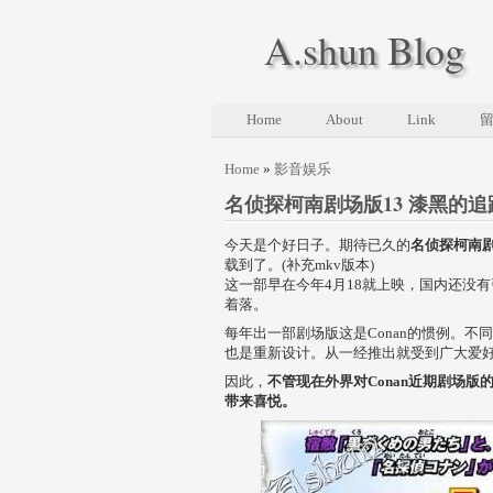
A.shun Blog
Home
About
Link
Home
»
影音娱乐
名侦探柯南剧场版13 漆黑的追
今天是个好日子。期待已久的
名侦探柯南
载到了。(补充mkv版本)
这一部早在今年4月18就上映，国内还没有
着落。
每年出一部剧场版这是Conan的惯例。不
也是重新设计。从一经推出就受到广大爱
因此，
不管现在外界对Conan近期剧场
带来喜悦。