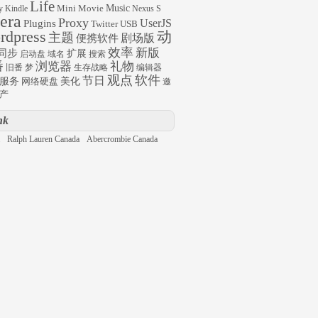
Life
Mini
Movie
Music
y
Kindle
Nexus S
era
Proxy
UserJS
Plugins
Twitter
USB
rdpress
动
主题
剧场版
便携软件
效率
新版
同步
扩展
启动盘
域名
搜索
番
浏览器
礼物
旧番
梦
生存战略
编辑器
观点
软件
节日
服务
网络硬盘
美化
邀
产
nk
Ralph Lauren Canada
Abercrombie Canada