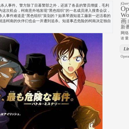
jQuer
续杀人事件。警方除了目暮警部之外，还派了各县的警员增援，毛利
Op
为这次机会，柯南意外地发现“黑色组织”的一名成员潜入搜查会议，
Wo
杀人事件难道是“黑色组织”策划的？如果琴酒知道工藤新一还活着的
画
就连柯南的伙伴们也会一并遭到追杀。知道事态危险的柯南决定独自
新
网络
量
请
Li
Opera