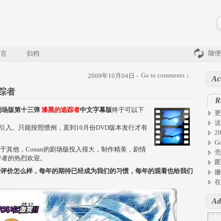
随便
留言
归档
Go to comments ↓
2009年10月04日 -
Ac
踪者
R
剧场版第十三弹
漆黑的追踪者
中文字幕版
终于可以下
更
这
引入。只能按照惯例，直到10月份DVD版本发行才有
2
G
同于其他，Conan的剧场版投入很大，制作精美，剧情
壳
好者的热烈欢迎。
匿
版的评价怎么样，每年的期待已经成为我们的习惯，每年的观看也给我们
姗
在
Ad