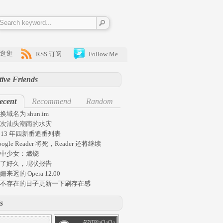
逛逛
RSS 订阅
Follow Me
tive Friends
ecent
Recommend
Random
换域名为 shun.im
次汕头潮南的水灾
013 年四新番追番列表
oogle Reader 将死，Reader 还将继续
中少女：燃烧
了好久，现状报告
姗来迟的 Opera 12.00
不存在的日子更新一下刷存在感
s