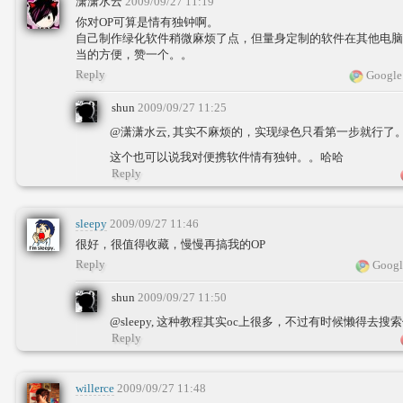
潇潇水云
2009/09/27 11:19
你对OP可算是情有独钟啊。
自己制作绿化软件稍微麻烦了点，但量身定制的软件在其他电脑
当的方便，赞一个。。
Reply
Google
shun
2009/09/27 11:25
@潇潇水云, 其实不麻烦的，实现绿色只看第一步就行了
这个也可以说我对便携软件情有独钟。。哈哈
Reply
sleepy
2009/09/27 11:46
很好，很值得收藏，慢慢再搞我的OP
Reply
Googl
shun
2009/09/27 11:50
@sleepy, 这种教程其实oc上很多，不过有时候懒得去搜
Reply
willerce
2009/09/27 11:48