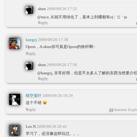
shun
2009/09/26 17:55
@mice, IE就不用绿化了，基本上到哪都有o(╯□╰)o
Reply
kangzj
2009/09/26 17:38
Opera，A-shun你可真是Opera的铁杆啊~
Reply
shun
2009/09/26 17:56
@kangzj, 非常好用，但是不太多人了解的东西当然要介
Reply
晴空落叶
2009/09/26 19:29
这个不错
Reply
Internet Expl
Leo.N
2009/09/26 20:41
学习了，还没像这样玩过。。。