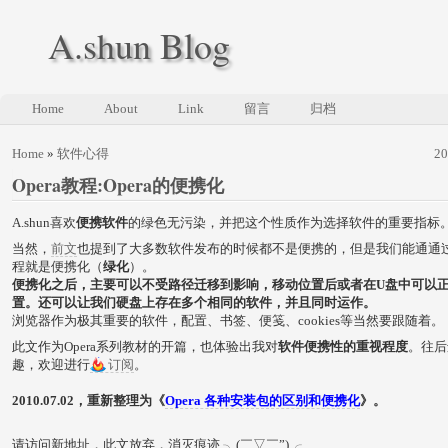
A.shun Blog
Home
About
Link
留言
归档
Home
»
软件心得
2
Opera教程:Opera的便携化
A.shun喜欢
便携软件
的绿色无污染，并把这个性质作为选择软件的重要指标
当然，
前文
也提到了大多数软件发布的时候都不是便携的，但是我们能通通
程就是便携化（
绿化
）。
便携化之后，主要可以不受路径迁移到影响，移动位置后或者在U盘中可以
置。还可以让我们硬盘上存在多个相同的软件，并且同时运作。
浏览器作为极其重要的软件，配置、书签、便笺、cookies等当然要跟随着。
此文作为Opera系列教材的开篇，也体验出我对
软件便携性的重视程度
。往后
趣，欢迎进行
订阅
。
2010.07.02，重新整理为《
Opera 各种安装包的区别和便携化
》。
请访问新地址，此文放弃，消灭痕迹 ╮(￣▽￣”)╭