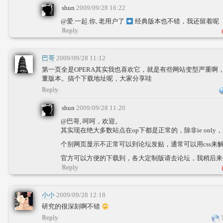
shun
2009/09/28 16:22
@爱.一起.你, 老用户了
经典版本也不错，我还留着呢
Reply
巴哥
2009/09/28 11:12
第一页全是OPERA其实我也喜欢它，就是有些网站变型严重啊，
董版本。搞个下载地址呢，大家分享哇
Reply
shun
2009/09/28 11:20
@巴哥, 呵呵，欢迎。
其实现在绝大多数站点在op下都是正常的，除非ie onl
个别网页显示不正常可以到论坛发贴，通常可以用css来
官方可以方便的下载到，各大定制版请去论坛，我稍后来
Reply
小小
2009/09/28 12:18
研究的很深刻啊不错
Reply
T