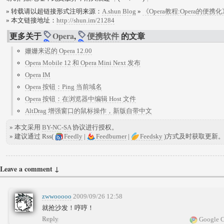
» 转载请以超链接形式注明来源：
A.shun Blog
»
《Opera教程:Opera的便携化
» 本文链接地址：
http://shun.im/21284
更多关于
Opera
,
便携软件
的文章
姗姗来迟的 Opera 12.00
Opera Mobile 12 和 Opera Mini Next 发布
Opera IM
Opera 按钮：Ping 当前域名
Opera 按钮：在浏览器中编辑 Host 文件
AltDrag 增强窗口的鼠标操作，新版自带中文
» 本文采用
BY-NC-SA
协议进行授权。
» 建议通过 Rss(
Feedly
|
Feedburner
|
Feedsky
)方式及时获取更新
Leave a comment ↓
zwwooooo
2009/09/26 12:58
就抢沙发！哼哼！
Reply
Google C