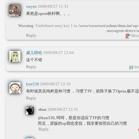
wayne
2009/09/27 11:51
果然是opera铁杆啊。。。
Warning
: Undefined array key 1 in
/www/wwwroot/ashun/shun.im/wp-c
useragent-detect-
Reply
Mozi
威儿唔哈
2009/09/27 12:04
这个不错
Reply
Int
kun530
2009/09/27 12:35
有时候其实纯粹是种习惯 ，习惯了FF，前阵子换了Opera,极不适应
Reply
shun
2009/09/27 13:31
@kun530, 呵呵，那是你适应了FF的习惯
而且，原版的op我也变扭，我非要按照自己的习惯
Reply