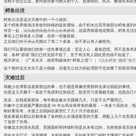
当然不管怎么说，要向那些参与救灾的个人、慈善组织、民兵、解放军和武
鳄鱼出没
鳄鱼出没是这次灾难中的一个小波折。
某个鳄鱼养殖场没有收到转移的提前通知，由于积水过高导致部分鳄鱼逃到
传言一起，
汕头政府应急办马上出来辟谣
，说该养殖基地堤围高，鳄鱼无法
事实上已有很多人目睹，也有一些被抓获。
之后他们
终于承认
共跑出了有二十多条，但不承认有人被咬伤。
我们可以看错他们的第一优先事项总是：安定人心，避免恐慌。而不是发布
唉，各种“辟谣”我们已经见怪不怪了。至于有没有人因此受伤就不知道了。
相关评论：《广东水灾，政府和媒体的“鳄鱼之谎”》 | 《
汕头鳄鱼“越狱”地方
这个相对这次水灾只是小插曲，但毫无公信力的处理防守也加重了前面管用
灾难过后
我极少在博客说老家那边的事，也不愿意再像愤青那样去谈论朝廷的事情。
但是这几天脑子一直处于焦虑和过热状态，怒贪官污吏腐败无能，也怒自己
其实，在我老家那块，每年都会被水灾蹂躏几天。只是不太严重而已。
印象中之前就最严重的就是 06 年台风珍珠带来的暴雨，一米多个高的水，
刚好要高考，水退之后我妈在家里忙了几个月才收拾好。
很多家庭自那以后都准备了各种防止水涌进家里的方案，再配上几个水泵甚
了发挥了作用。
但像这次的浸水高度、受困面积和持续时间是从未有过的，当然很多老百姓
现在水灾已过，河道拥堵，水利失修唉，不知有关部门何时才懂得亡羊补牢