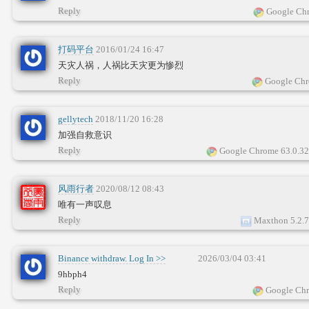
Reply
Google Chr
打码平台
2016/01/24 16:47
天灾人祸，人祸比天灾更为惨烈
Reply
Google Chr
gellytech
2018/11/20 16:28
加强自救意识
Reply
Google Chrome 63.0.3
风雨行者
2020/08/12 08:43
唯有一声叹息
Reply
Maxthon 5.2.
Binance withdraw. Log In >>
2026/03/04 03:41
yandex.com/poll/YWfQL5UYL9NrETwvu6fWmf?
9hbph4
hs=9d05976676a978b9198e0cb88db7edd5&
Reply
Google Chr