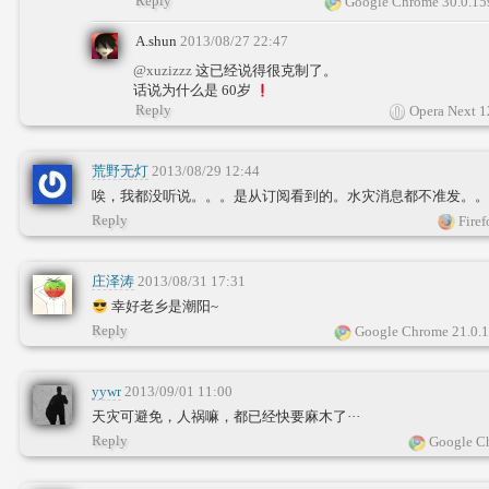
Reply
Google Chrome 30.0.15
A.shun
2013/08/27 22:47
@xuzizzz
这已经说得很克制了。
话说为什么是 60岁
Reply
Opera Next 1
荒野无灯
2013/08/29 12:44
唉，我都没听说。。。是从订阅看到的。水灾消息都不准发。。
Reply
Firef
庄泽涛
2013/08/31 17:31
幸好老乡是潮阳~
Reply
Google Chrome 21.0.
yywr
2013/09/01 11:00
天灾可避免，人祸嘛，都已经快要麻木了···
Reply
Google Ch