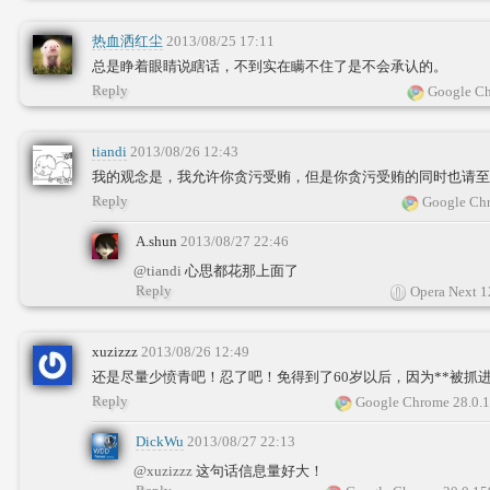
热血洒红尘
2013/08/25 17:11
总是睁着眼睛说瞎话，不到实在瞒不住了是不会承认的。
Reply
Google Ch
tiandi
2013/08/26 12:43
我的观念是，我允许你贪污受贿，但是你贪污受贿的同时也请至
Reply
Google Chr
A.shun
2013/08/27 22:46
@tiandi
心思都花那上面了
Reply
Opera Next 1
xuzizzz
2013/08/26 12:49
还是尽量少愤青吧！忍了吧！免得到了60岁以后，因为**被抓
Reply
Google Chrome 28.0.
DickWu
2013/08/27 22:13
@xuzizzz
这句话信息量好大！