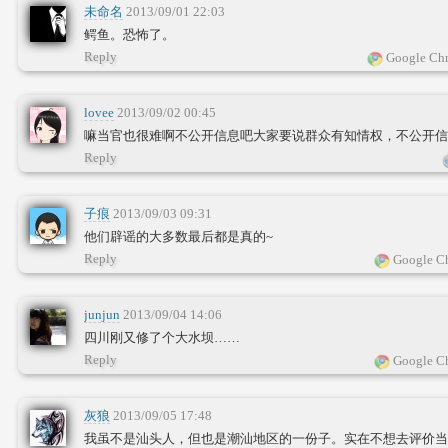
未命名
2013/09/01 22:03
鳄鱼。恐怖了。
Reply
Google Chr
lovee
2013/09/02 00:45
嘛当官也很难啊不公开信息吧大家要说群众有知情权，不公开信
Reply
子痕
2013/09/03 09:31
他们辟谣的大多数最后都是真的~
Reply
Google Ch
junjun
2013/09/04 14:06
四川刚又修了个大水坝……
Reply
Google Ch
灰狼
2013/09/05 17:48
我虽不是汕头人，但也是潮汕地区的一份子。实在不想去评价当