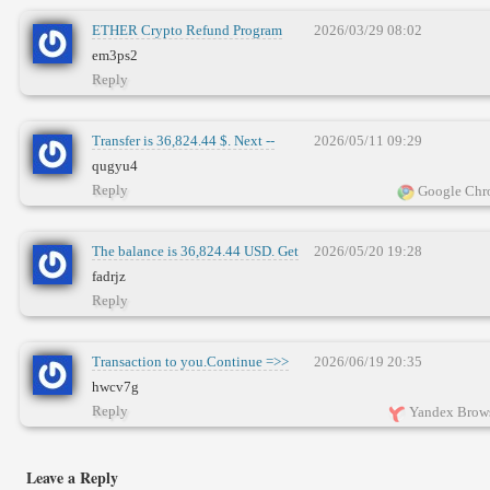
ETHER Crypto Refund Program
2026/03/29 08:02
Claim Your Refund
em3ps2
telegra.ph/Blockchaincom-03-17-4?
Reply
hs=9d05976676a978b9198e0cb88db7edd5&
Transfer is 36,824.44 $. Next --
2026/05/11 09:29
graph.org/BALANCE-3682444-
qugyu4
USD-04-21?
Reply
Google Chr
hs=9d05976676a978b9198e0cb88db7edd5&
The balance is 36,824.44 USD. Get
2026/05/20 19:28
graph.org/BALANCE-3682444-
fadrjz
USD-04-21?
Reply
hs=9d05976676a978b9198e0cb88db7edd5&
Transaction to you.Continue =>>
2026/06/19 20:35
graph.org/BALANCE-36824-US-
hwcv7g
DOLLARS-04-24-2?
Reply
Yandex Brows
hs=9d05976676a978b9198e0cb88db7edd5&
Leave a Reply