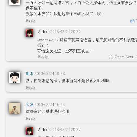
一方面呼吁严惩网络谣言，可当下公共媒体的可信度又有多少？
保不住了。
频繁的水灾又让我想起那个三峡大坝了，唉~
Reply
T
A.shun
2013/08/24 20:36
@shenwei37
所谓严惩网络谣言，是严惩对他们不利的谣言
慑到了。
可惜这次太远，扯不到三峡去- –
Reply
Opera Next 1
郑永
2013/08/24 10:23
哎，控制消息传播，腾讯新闻不是很多人吐槽嘛。
Reply
大发
2013/08/24 16:24
这些东西吐槽也没什么用
Reply
A.shun
2013/08/24 20:37