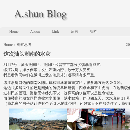
A.shun Blog
Home
About
Link
留言
归档
Home
»
观察思考
2
这次汕头潮南的水灾
8月17号，汕头潮南区、潮阳区和普宁市部分乡镇暴雨成灾。
练江决堤，海水倒灌，发生严重内涝，数十万人受灾！
我是看到同学们在微博上发的消息才知道事情有多严重。
练江溃堤口边的潮南区陈店镇和司马浦镇重灾区，很多地方高达 2~3 米。
这边很多居民住的还是潮汕的传统单层建筑：四点金和下山虎厝，在地势较
过村民的屋顶。财物无转移先不说，这样高的水位可说是性命堪忧。
而住楼房的朋友同样也被大水困住，缺水缺粮，停电四五天。大水直到 21 
（我老家的房子估计也有个 近 2 米的水位吧，还好家人不在那边住了，我姐