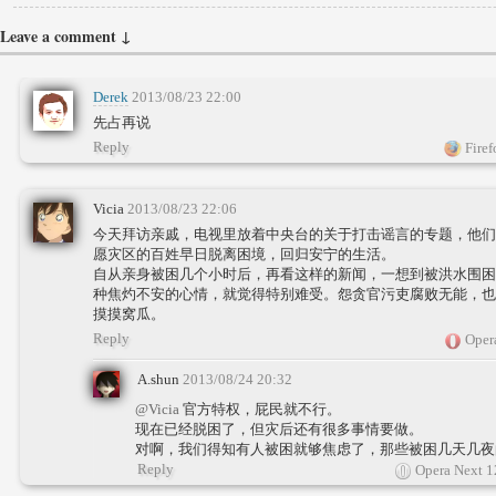
Leave a comment ↓
Derek
2013/08/23 22:00
先占再说
Reply
Firef
Vicia
2013/08/23 22:06
今天拜访亲戚，电视里放着中央台的关于打击谣言的专题，他们
愿灾区的百姓早日脱离困境，回归安宁的生活。
自从亲身被困几个小时后，再看这样的新闻，一想到被洪水围困
种焦灼不安的心情，就觉得特别难受。怨贪官污吏腐败无能，也
摸摸窝瓜。
Reply
Oper
A.shun
2013/08/24 20:32
@Vicia
官方特权，屁民就不行。
现在已经脱困了，但灾后还有很多事情要做。
对啊，我们得知有人被困就够焦虑了，那些被困几天几夜
Reply
Opera Next 1