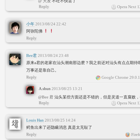
@ 大发
不吐不快罢了
Reply
Opera Next 1
小年
2013/08/24 22:42
阿弥陀佛
Reply
Bee君
2013/08/24 23:48
原来a君的老家在汕头潮南那边麽？我之前还对汕头有点点期待
万事还是靠自己。
Reply
Google Chrome 29.0.
A.shun
2013/08/25 13:21
@Bee 君
汕头某些方面还是不错的，但是灵道一直腐败，
Reply
Opera Next 1
Louis Han
2013/08/25 14:24
鳄鱼出来了还隐瞒消息 真是太无耻了
Reply
Firef