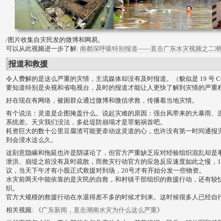
/图片收集自灾民发的微博和网易。
可以从此视频进一步了解:
南都深呼吸特别报道——直击广东水灾视频之二潮
报道和救援
令人费解的是这么严重的灾情，主流媒体却没有及时报道。（貌似是 19 号 C
要知道特别是央视和省电视台，及时的报道才能让人更快了解到灾情的严重
好在现在有网络，被困群众通过微博和微信求救，传播着当地灾情。
有个说法：灵道是企图掩盖什么。说起灾难的原因：强台风带来的大暴雨、
系统差。天灾我们没法，多处堤防崩塌才是罪魁祸首吧。
耗资巨大的数十公里豆腐渣可能更牵动这灵道的心，也许没有第一时间通报
到会浸水这么久。
这刻意隐瞒和拖延也许是阴谋论了，但官方严重缺乏应对经验组织混乱却是
泄洪、崩堤之前没有及时疏散，而救灾行动官方的应急反应速度如此之慢，1
议，当天下午才有小股正式救援对到场，20号才有开始分发一些物资。
水灾前两天中能依靠的是灾民的自救，和村镇干部组织的救援行动，还有较
织。
官方大规模的救援行动在水退得差不多的时候才到来。这时候很多人已经自行
相关视频: 《
广东新闻，直击潮南水灾为什么这么严重
》