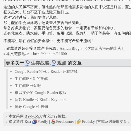
这边的人民虽不富庶，但比起内陆那些地震多发地的人们来说还是好些。至少
损失虽大，却也不至于造成毁灭性打击。
这次灾难过后，我们要痛定思痛。
尽可能的学会游泳吧，还要普及灾害自救知识。
常备好救灾物资：家里要储备更多的粮食，一定要有干粮和纯净水。
还有救生衣、防水袋、手电筒、备用电源、应急灯、哨子等装备，有条件的
不能再生活在虚假的安全感中，更不能寄希望于流氓！
» 转载请以超链接形式注明来源：
A.shun Blog
»
《这次汕头潮南的水灾》
» 本文链接地址：
http://shun.im/21600
更多关于
生存战略
,
观点
的文章
Google Reader 将死，Reader 还将继续
生存战略~ 新的挑战
生存战略开始吧
难以接受的 Google Reader 改版
新款 Kindle 和 Kindle Keyboard
屏蔽 Google +1 按钮
» 本文采用
BY-NC-SA
协议进行授权。
» 建议通过 Rss(
Feedly
|
Feedburner
|
Feedsky
)方式及时获取更新