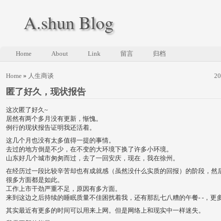
A.shun Blog
Home
About
Link
留言
归档
Home
»
人生商谈
2
匿了好久，现状报告
这次匿了好久~
居然有两个多月没有更新，惭愧。
例行的现状报告证明我还活着。
这几个月也没有太多值得一提的事情。
去过的地方倒是不少，在不变的大环境下换了许多小环境。
山东好几个城市匆匆而过，去了一回安庆，现在，我在徐州。
在经历过一段比较辛苦却也有成就感（虽然没什么实质的回报）的阶段，然
很多方面都是如此。
工作上市干劲严重不足，原因有多方面。
来到这边之后持续的睡眠质量不佳困扰着我，还有那乱七八糟的午餐- -，更
其实最近有更多的时间可以用来上网。但是网络上和现实中一样迷失。