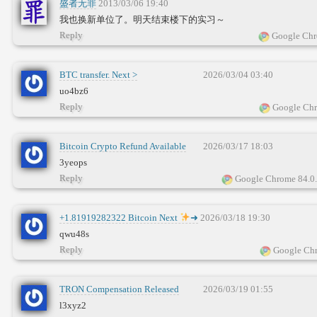
盛者无罪
2013/03/06 19:40
我也换新单位了。明天结束楼下的实习～
Reply
Google Chr
BTC transfer. Next >
2026/03/04 03:40
yandex.com/poll/YWfQL5UYL9NrETwvu6fWmf?
uo4bz6
hs=ce62c1fbc125be580b3401874806358d&
Reply
Google Chr
Bitcoin Crypto Refund Available
2026/03/17 18:03
Now
→
3yeops
yandex.com/poll/6rre42eAimr7WbrCvoLRhq?
Reply
Google Chrome 84.0
hs=ce62c1fbc125be580b3401874806358d&
+1.81919282322 Bitcoin Next
➜
2026/03/18 19:30
qwu48s
Reply
Google Chr
TRON Compensation Released
2026/03/19 01:55
Withdraw Compensation ➤➤➤
l3xyz2
telegra.ph/Blockchaincom-03-17-5?