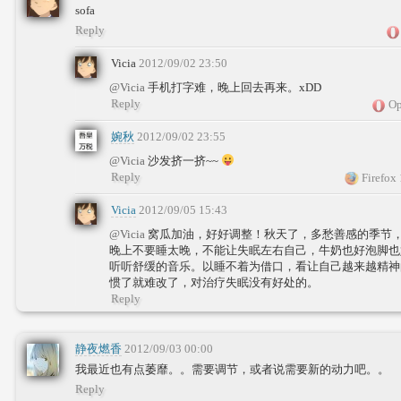
sofa
Reply
Vicia
2012/09/02 23:50
@Vicia
手机打字难，晚上回去再来。xDD
Reply
Op
婉秋
2012/09/02 23:55
@Vicia
沙发挤一挤~~
Reply
Firefox
Vicia
2012/09/05 15:43
@Vicia
窝瓜加油，好好调整！秋天了，多愁善感的季节
晚上不要睡太晚，不能让失眠左右自己，牛奶也好泡脚也
听听舒缓的音乐。以睡不着为借口，看让自己越来越精神
惯了就难改了，对治疗失眠没有好处的。
Reply
静夜燃香
2012/09/03 00:00
我最近也有点萎靡。。需要调节，或者说需要新的动力吧。。
Reply