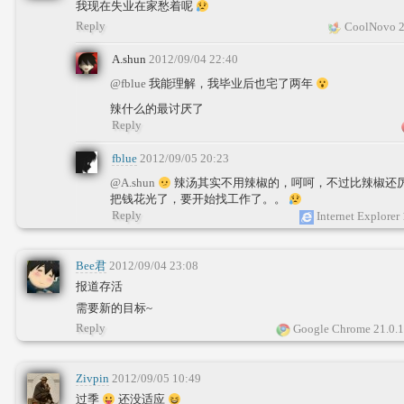
我现在失业在家愁着呢
Reply
CoolNovo 2
A.shun
2012/09/04 22:40
@fblue
我能理解，我毕业后也宅了两年
辣什么的最讨厌了
Reply
fblue
2012/09/05 20:23
@A.shun
辣汤其实不用辣椒的，呵呵，不过比辣椒还
把钱花光了，要开始找工作了。。
Reply
Internet Explorer
Bee君
2012/09/04 23:08
报道存活
需要新的目标~
Reply
Google Chrome 21.0.
Zivpin
2012/09/05 10:49
过季
还没适应