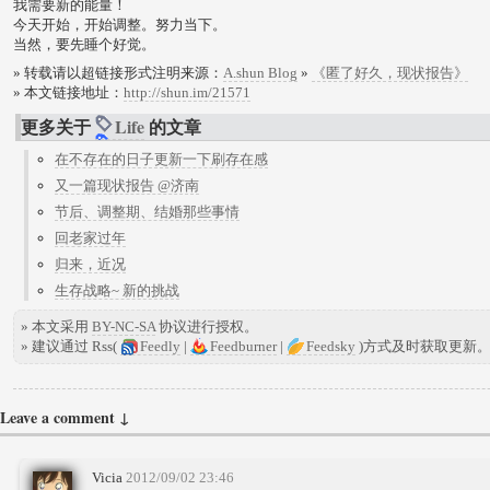
我需要新的能量！
今天开始，开始调整。努力当下。
当然，要先睡个好觉。
» 转载请以超链接形式注明来源：
A.shun Blog
»
《匿了好久，现状报告》
» 本文链接地址：
http://shun.im/21571
更多关于
Life
的文章
在不存在的日子更新一下刷存在感
又一篇现状报告 @济南
节后、调整期、结婚那些事情
回老家过年
归来，近况
生存战略~ 新的挑战
» 本文采用
BY-NC-SA
协议进行授权。
» 建议通过 Rss(
Feedly
|
Feedburner
|
Feedsky
)方式及时获取更新
Leave a comment ↓
Vicia
2012/09/02 23:46