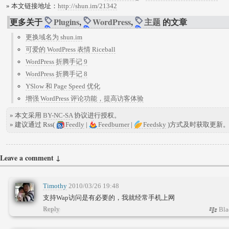
» 本文链接地址：
http://shun.im/21342
更多关于
Plugins
,
WordPress
,
主题
的文章
更换域名为 shun.im
可爱的 WordPress 表情 Riceball
WordPress 折腾手记 9
WordPress 折腾手记 8
YSlow 和 Page Speed 优化
增强 WordPress 评论功能，提高访客体验
» 本文采用
BY-NC-SA
协议进行授权。
» 建议通过 Rss(
Feedly
|
Feedburner
|
Feedsky
)方式及时获取更新
Leave a comment ↓
Timothy
2010/03/26 19:48
支持Wap访问是有必要的，我就经常手机上网
Reply
Bla