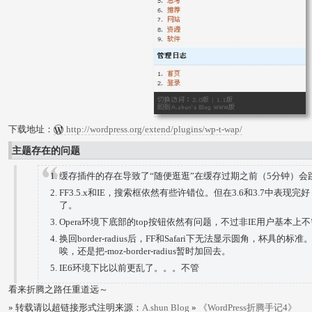
下载地址：
http://wordpress.org/extend/plugins/wp-t-wap/
主题存在的问题
缓存插件的存在导致了“随便逛逛”在缓存过期之前（5分钟）会
FF3.5.x和IE，搜索框依然有些许错位。但在3.6和3.7中表
了。
Opera环境下底部的top按钮依然有问题，不过非IE用户基本
换回border-radius后，FF和Safari下无法显示圆角，杯具的标
唉，还是把-moz-border-radius暂时加回去。
IE6环境下比以前更乱了。。。不管
看来折腾之路任重道远～
» 转载请以超链接形式注明来源：
A.shun Blog
»
《WordPress折腾手记4》