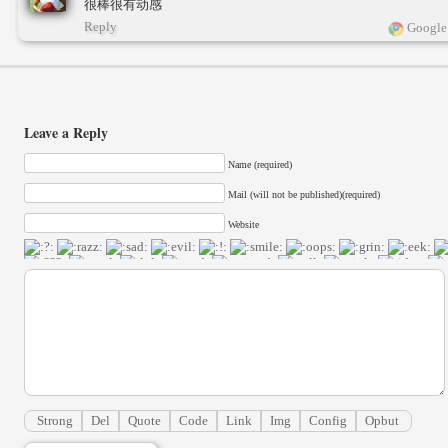
很棒很有动感
Reply
Google
Leave a Reply
Name (required)
Mail (will not be published)(required)
Website
Strong
Del
Quote
Code
Link
Img
Config
Opbut