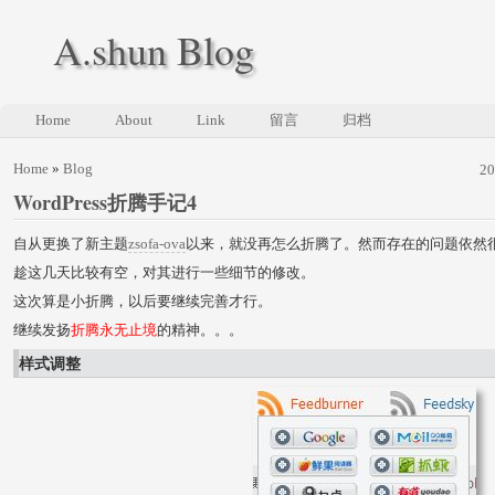
A.shun Blog
Home
About
Link
留言
归档
Home
»
Blog
2
WordPress折腾手记4
自从更换了新主题
zsofa-ova
以来，就没再怎么折腾了。然而存在的问题依然
趁这几天比较有空，对其进行一些细节的修改。
这次算是小折腾，以后要继续完善才行。
继续发扬
折腾永无止境
的精神。。。
样式调整