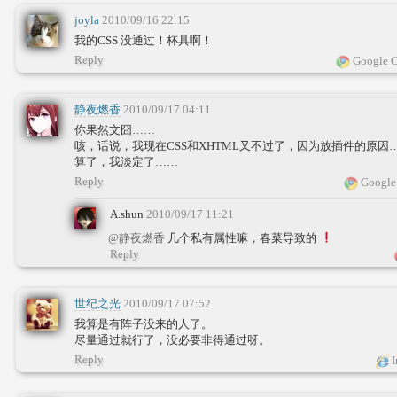
joyla
2010/09/16 22:15
我的CSS 没通过！杯具啊！
Reply
Google C
静夜燃香
2010/09/17 04:11
你果然文囧……
咳，话说，我现在CSS和XHTML又不过了，因为放插件的原因
算了，我淡定了……
Reply
Google
A.shun
2010/09/17 11:21
@静夜燃香
几个私有属性嘛，春菜导致的
Reply
世纪之光
2010/09/17 07:52
我算是有阵子没来的人了。
尽量通过就行了，没必要非得通过呀。
Reply
I