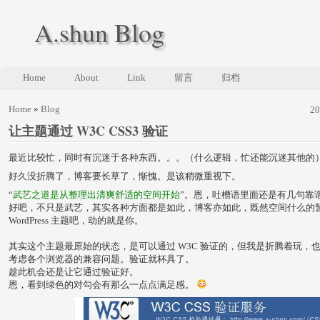
A.shun Blog
Home
About
Link
留言
归档
Home
»
Blog
2
让主题通过 W3C CSS3 验证
最近比较忙，同时有沉迷于各种东西。。。（什么逻辑，忙还能沉迷其他的
好久没折腾了，博客要长草了，惭愧。是该稍微重视下。
“
武艺之道是从整理出清爽舒适的空间开始
”。恩，吐槽语里面还是有几句靠
好吧，不只是武艺，其实各种方面都是如此，博客亦如此，既然空间什么的
WordPress 主题吧，动的就是你。
其实这个主题最原始的状态，是可以通过 W3C 验证的，但我是折腾着玩，
考虑各个浏览器的兼容问题。验证就杯具了。
趁此机会还是让它通过验证好。
恩，看到绿色的对勾会有那么一点点满足感。