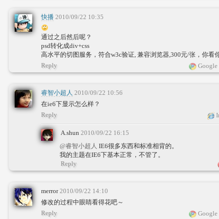
快播
2010/09/22 10:35
通过之后然后呢？
psd转化成div+css
高水平的切图服务，符合w3c验证, 兼容浏览器,300元/张，
Reply
Google 
睿智小超人
2010/09/22 10:56
在ie6下显示怎么样？
Reply
I
A.shun
2010/09/22 16:15
@睿智小超人
IE6很多东西和标准相背的。
我的主题在IE6下基本正常，不管了。
Reply
merror
2010/09/22 14:10
修改的过程中眼睛看得花吧～
Reply
Google 