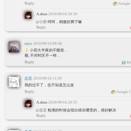
Reply
Google 
A.shun
2010/09/16 20:50
@小邪
呵呵，稍微折腾下嘛
Reply
mice
2010/09/16 09:46
小邪大半夜的不睡觉…
额..不对时区不一样…
Reply
Int
志言
2010/09/16 11:05
我的过不了，也不知道怎么改
Reply
Google C
A.shun
2010/09/16 20:55
@志言
检测的时候会指出错在哪里的，很好解决
Reply