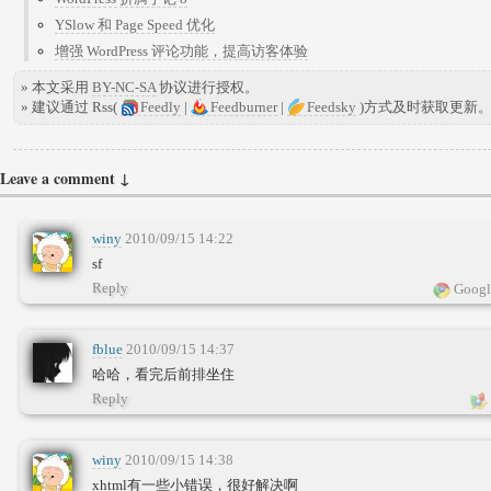
YSlow 和 Page Speed 优化
增强 WordPress 评论功能，提高访客体验
» 本文采用
BY-NC-SA
协议进行授权。
» 建议通过 Rss(
Feedly
|
Feedburner
|
Feedsky
)方式及时获取更新
Leave a comment ↓
winy
2010/09/15 14:22
sf
Reply
Googl
fblue
2010/09/15 14:37
哈哈，看完后前排坐住
Reply
winy
2010/09/15 14:38
xhtml有一些小错误，很好解决啊