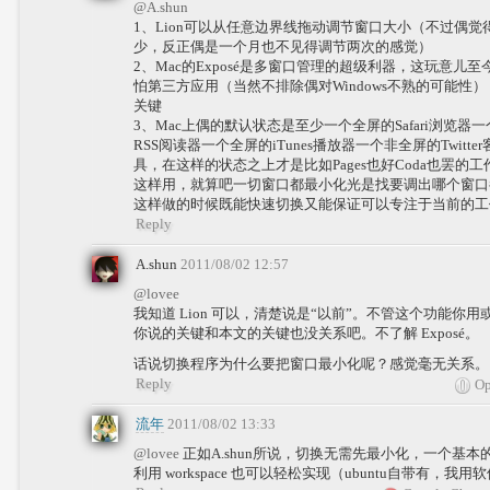
@A.shun
1、Lion可以从任意边界线拖动调节窗口大小（不过偶
少，反正偶是一个月也不见得调节两次的感觉）
2、Mac的Exposé是多窗口管理的超级利器，这玩意儿至
怕第三方应用（当然不排除偶对Windows不熟的可能性
关键
3、Mac上偶的默认状态是至少一个全屏的Safari浏览
RSS阅读器一个全屏的iTunes播放器一个非全屏的Twitt
具，在这样的状态之上才是比如Pages也好Coda也罢的工
这样用，就算吧一切窗口都最小化光是找要调出哪个窗口
这样做的时候既能快速切换又能保证可以专注于当前的工
Reply
A.shun
2011/08/02 12:57
@lovee
我知道 Lion 可以，清楚说是“以前”。不管这个功能你
你说的关键和本文的关键也没关系吧。不了解 Exposé。
话说切换程序为什么要把窗口最小化呢？感觉毫无关系。
Reply
Op
流年
2011/08/02 13:33
@lovee
正如A.shun所说，切换无需先最小化，一个基本的 ct
利用 workspace 也可以轻松实现（ubuntu自带有，我用