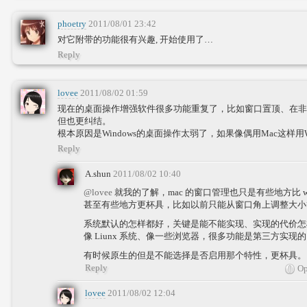
phoetry
2011/08/01 23:42
对它附带的功能很有兴趣, 开始使用了…
Reply
lovee
2011/08/02 01:59
现在的桌面操作增强软件很多功能重复了，比如窗口置顶、在非
但也更纠结。
根本原因是Windows的桌面操作太弱了，如果像偶用Mac这样用Wi
Reply
A.shun
2011/08/02 10:40
@lovee
就我的了解，mac 的窗口管理也只是有些地方比 
甚至有些地方更杯具，比如以前只能从窗口角上调整大小
系统默认的怎样都好，关键是能不能实现、实现的代价怎
像 Liunx 系统、像一些浏览器，很多功能是第三方实现
有时候原生的但是不能选择是否启用那个特性，更杯具。
Reply
Op
lovee
2011/08/02 12:04