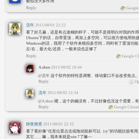
貌似没大多作用
Reply
Google
流年
2011/08/01 22:22
看了好几遍，还是有点迷糊的样子，可能不是很明白对我的作用
Ubuntu下的话，自带置顶，再加上多空间，可以很方便地用快
Windows的话，我用了个软件来模拟多空间，同时有了置顶功能
左/右，最大化/还原，一般来说也足够了
Reply
Google Ch
A.shun
2011/08/02 10:44
@流年
这个软件的特性是调整、移动窗口不会改变焦点。w
Reply
Op
流年
2011/08/02 13:34
@A.shun
嗯，这个的确没有，不过好像也没这个需要，有
Reply
Google Chrom
静夜燃香
2011/08/01 22:32
看了看好像“任意位置点击或拖动鼠标可以（ry”的功能比较有用
其它……嘛，我本来就是win 7了嘛~~