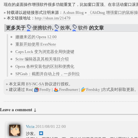
现在的桌面操作增强软件很多功能重复了，比如窗口置顶、在非活动窗口滚
» 转载请以超链接形式注明来源：
A.shun Blog
»
《AltDrag 增强窗口的鼠
» 本文链接地址：
http://shun.im/21479
更多关于
便携软件
,
效率
,
软件
的文章
姗姗来迟的 Opera 12.00
重新开始使用 EverNote
Caps Lock 变为浏览器全局快捷键
Scite 编辑器及其相关项目介绍
Opera 各种安装包的区别和便携化
SPGrab：截图并自动上传，一步到位
» 本文采用
BY-NC-SA
协议进行授权。
» 建议通过 Rss(
Feedly
|
Feedburner
|
Feedsky
)方式及时获取更新
Leave a comment ↓
Vicia
2011/08/01 22:00
沙发。