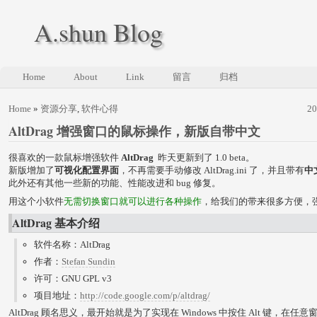
A.shun Blog
Home
About
Link
留言
归档
Home
»
资源分享
,
软件心得
2
AltDrag 增强窗口的鼠标操作，新版自带中文
很喜欢的一款鼠标增强软件
AltDrag
昨天更新到了 1.0 beta。
新版增加了
可视化配置界面
，不再需要手动修改 AltDrag.ini 了，并且带有
中
此外还有其他一些新的功能、性能改进和 bug 修复。
用这个小软件
无需切换窗口就可以进行各种操作
，给我们的带来很多方便，
AltDrag 基本介绍
软件名称：AltDrag
作者：
Stefan Sundin
许可：GNU GPL v3
项目地址：
http://code.google.com/p/altdrag/
AltDrag 顾名思义，最开始就是为了实现在 Windows 中按住 Alt 键，