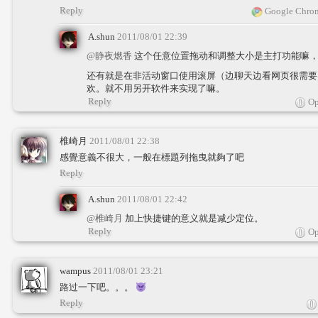
Reply
Google Chrom
A.shun
2011/08/01 22:39
@静夜燃香
这个任意位置拖动和调整大小是主打功能嘛
还有就是在非活动窗口使用滚屏（边聊天边看网页很需要
欢。就不用另开软件来实现了嘛。
Reply
Op
椎崎月
2011/08/01 22:38
感覺意義不很大，一般在標題列拖曳就夠了吧
Reply
A.shun
2011/08/01 22:42
@椎崎月
加上快捷键的意义就是减少定位。
Reply
Op
wampus
2011/08/01 23:21
路过一下吧。。。
Reply