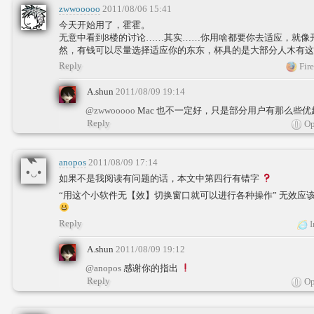
zwwooooo
2011/08/06 15:41
今天开始用了，霍霍。
无意中看到8楼的讨论……其实……你用啥都要你去适应，就像
然，有钱可以尽量选择适应你的东东，杯具的是大部分人木有这
Reply
Fire
A.shun
2011/08/09 19:14
@zwwooooo
Mac 也不一定好，只是部分用户有那么些优
Reply
Op
anopos
2011/08/09 17:14
如果不是我阅读有问题的话，本文中第四行有错字
“用这个小软件无【效】切换窗口就可以进行各种操作” 无效应
Reply
I
A.shun
2011/08/09 19:12
@anopos
感谢你的指出
Reply
Op