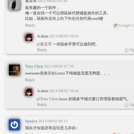
黄瓜哥
2011/08/02 03:34
挺有趣的一个软件，
俺一直在找一个可以用鼠标代替键盘操作的工具。
比如，鼠标向左向上向下向右分别代表wasd键
Reply
Google C
A.shun
2011/08/02 10:41
@黄瓜哥
一些鼠标手势可以做到吧。
Reply
Op
Terry Chen
2011/08/02 07:56
awesome党表示在Linux下纯键盘流毫无鸭梨。。。
Reply
A.shun
2011/08/02 10:42
@Terry Chen
liunx 的很多平铺式窗口管理器都很霸气。
Reply
Op
Sandox
2011/08/02 09:11
现在才知道还有这玩意儿存在~