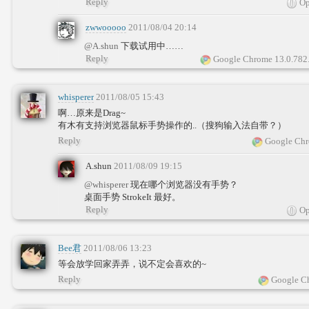
Reply
Op
zwwooooo
2011/08/04 20:14
@A.shun
下载试用中……
Reply
Google Chrome 13.0.782
whisperer
2011/08/05 15:43
啊…原来是Drag~
有木有支持浏览器鼠标手势操作的..（搜狗输入法自带？）
Reply
Google Chr
A.shun
2011/08/09 19:15
@whisperer
现在哪个浏览器没有手势？
桌面手势 StrokeIt 最好。
Reply
Op
Bee君
2011/08/06 13:23
等会放学回家弄弄，说不定会喜欢的~
Reply
Google Ch