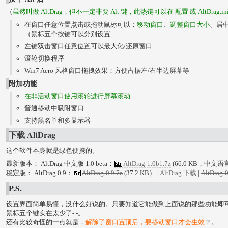
（
虽然叫做 AltDrag，但不一定非要 Alt 键，此热键可以在 配置 或 AltDrag.i
在窗口任意位置点击或拖动鼠标可以：
移动窗口
、
调整窗口大小
、居
（鼠标五个按键可以分别设置
左键双击窗口任意位置可以最大化/还原窗口
滚轮切换程序
Win7 Aero 风格窗口拖拽效果：方便占据左/右半边屏幕等
附加功能
在非活动窗口使用滚轮进行屏幕滚动
普通移动中吸附窗口
支持黑名单和多显示器
下载 AltDrag
这个软件本身就是绿色便携的。
最新版本： AltDrag 中文版 1.0 beta：
AltDrag-1.0b1.7z
(66.0 KB，中文语言包 
稳定版： AltDrag 0.9：
AltDrag-0.9.7z
(37.2 KB） |
AltDrag 下载
|
AltDrag-0
P.S.
设置界面简单易懂，没什么好说的。只要知道它能做到上面说的那些功能即
鼠标五个键实在太少了- -。
还有比较奇怪的一点就是，
解除了窗口置顶后，要移动窗口才会生效
？。