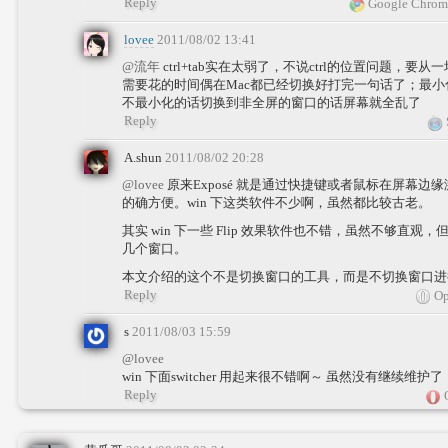
Reply
Google Chrom
lovee
2011/08/02 13:41
@流年
ctrl+tab实在太弱了，不说ctrl的位置问题，
需要花的时间偶在Mac都已经切换好打完一句话了；最
不最小化的话切换到非全屏的窗口的话屏幕就全乱了
Reply
A.shun
2011/08/02 20:28
@lovee
原来Exposé 就是通过快捷键或者鼠标在屏幕
的确方便。win 下这类软件不少啊，虽然都比较古老。
其实 win 下一些 Flip 效果软件也不错，虽然不够直
几个窗口。
本文介绍的这个不是切换窗口的工具，而是不切换窗口进
Reply
Op
s
2011/08/03 15:59
@lovee
win 下面switcher 用起来很不错啊～ 虽然没有继续维护
Reply
O