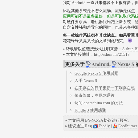
我对 Android 一直以来都谈不上很有
比起其他系统是不怎么流畅。流畅是优点
应用可能不是最多最好，但是可以取代系
对硬件要求高，老机器很难跑上新系统，
自定义性强和差异化的同时，也带来各种
每一款操作系统都有其优缺点。如果看重
花花绿绿又臭又长的文章到此结束。
» 转载请以超链接形式注明来源：
A.shun B
» 本文链接地址：
http://shun.im/21518
更多关于
Android
,
Nexus S
Google Nexus S 使用感受
入手 Nexus S
在不存在的日子更新一下刷存在感
传奇落幕，奥尼尔退役
访问 operachina.com 的方法
Kindle 3 使用感受
» 本文采用
BY-NC-SA
协议进行授权。
» 建议通过 Rss(
Feedly
|
Feedburner