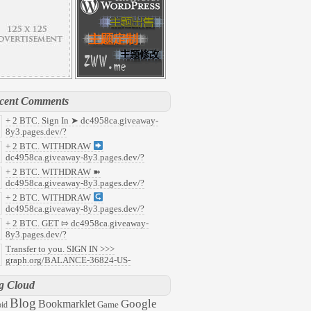
cent Comments
+ 2 BTC. Sign In ➤ dc4958ca.giveaway-
8y3.pages.dev/?
7faf8c37b5c93cfe535649c9e405071&
:
+ 2 BTC. WITHDRAW
y
dc4958ca.giveaway-8y3.pages.dev/?
91f853f8aefdcb5190c1e22a14f58b0&
:
+ 2 BTC. WITHDRAW ➽
ld
dc4958ca.giveaway-8y3.pages.dev/?
abd218d8fafafefc68fa59ca9b81a90&
:
+ 2 BTC. WITHDRAW
08
dc4958ca.giveaway-8y3.pages.dev/?
959c496b322aefcf23db3c963aad0b7&
:
+ 2 BTC. GET ⇰ dc4958ca.giveaway-
47
8y3.pages.dev/?
6ec2c0788563c5ee9501c79f6f2ed03&
:
Transfer to you. SIGN IN >>>
l
graph.org/BALANCE-36824-US-
ARS-04-24?
57ddc7d48d8ecacb35e31ac945aaac3&
:
g Cloud
63
Blog
Google
Bookmarklet
Game
id