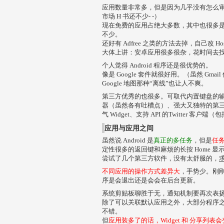
应用数量非常多，但是因为几乎没有怎么
市场 H 书还不少- -）
现在免费的应用占绝大多数，其中也很多
不少。
还好有 Adfree 之类的方法去掉，自己改 Ho
大体上讲：安卓应用很多很杂，花时间去
个人觉得 Android 程序还是很优势的。
像是 Google 套件就很好用。（虽然 Gm
Google 地图那种“离线”也让人不爽。
第三方优秀的也很多。可取代内置键盘的
器（虽然各有吐槽点）、强大又独特的第
气 Widget、支持 API 的Twitter 客
应用与应用之间
虽然说 Android 是
真正的多任务
，但是
任
定性很多的返回键和麻烦的长按 Home 显
尝试了几个第三方软件，没有太舒服的，
不同应用的操作方式差异大
，手势少。刚
序是会退出还是会会在后台更新。
系统剪贴板聊胜于无，通知机制要再次表
除了可以关联默认应用之外，大部分程序
不错。
但
应用装多了的话，Widget 和 分享列