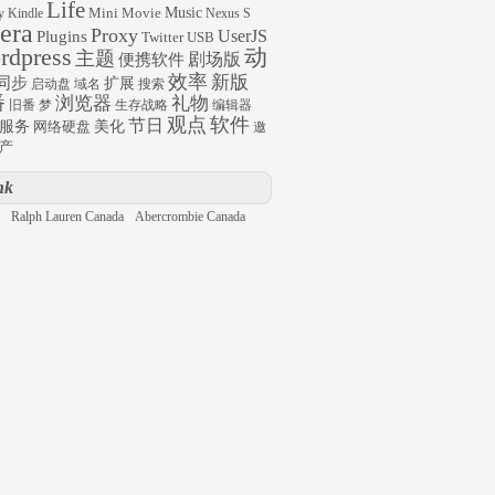
Life
Mini
Movie
Music
y
Kindle
Nexus S
era
Proxy
UserJS
Plugins
Twitter
USB
rdpress
动
主题
剧场版
便携软件
效率
新版
同步
扩展
启动盘
域名
搜索
番
浏览器
礼物
旧番
梦
生存战略
编辑器
观点
软件
节日
服务
网络硬盘
美化
邀
产
nk
Ralph Lauren Canada
Abercrombie Canada