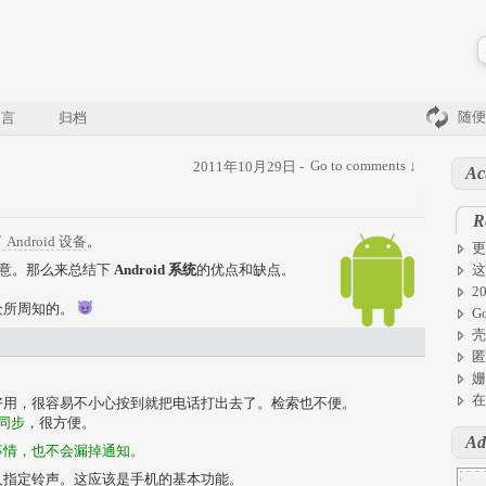
随便
留言
归档
Go to comments ↓
2011年10月29日 -
Ac
R
 Android 设备
。
更
意。那么来总结下
Android 系统
的优点和缺点。
这
2
众所周知的。
G
壳
匿
姗
在
好用，很容易不小心按到就把电话打出去了。检索也不便。
号同步
，很方便。
Ad
事情，也不会漏掉通知。
人指定铃声。这应该是手机的基本功能。