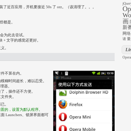
jQuer
了近百应用，开机要接近 50s 了 orz。（该清理了。。。
Op
Wo
画
这些都是。
新
网络
不会为此去尝试。
量
请
块 + 文字的感觉还更好。
意义。
Li
Opera
e 套件不算在内。
的模糊时间超长，难以忍受。
管理器。
差了，操作还不方便。
立文件夹。
而已。
代内置的，设置为默认程序。
aunchers、锁屏界面都可