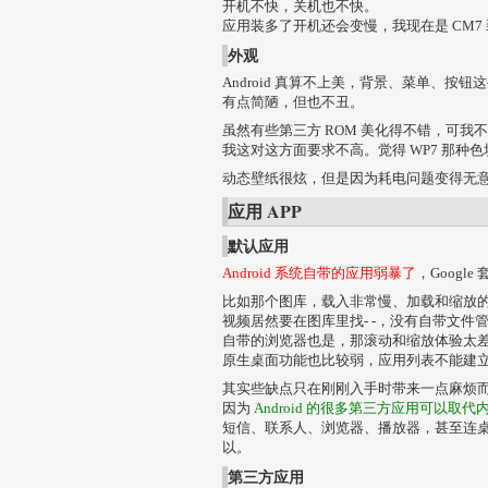
开机不快，关机也不快。
应用装多了开机还会变慢，我现在是 CM7 装
外观
Android 真算不上美，背景、菜单、按钮
有点简陋，但也不丑。
虽然有些第三方 ROM 美化得不错，可我
我这对这方面要求不高。觉得 WP7 那种色
动态壁纸很炫，但是因为耗电问题变得无
应用 APP
默认应用
Android 系统自带的应用弱暴了
，Googl
比如那个图库，载入非常慢、加载和缩放
视频居然要在图库里找- -，没有自带文件
自带的浏览器也是，那滚动和缩放体验太
原生桌面功能也比较弱，应用列表不能建
其实些缺点只在刚刚入手时带来一点麻烦
因为
Android 的很多第三方应用可以取
短信、联系人、浏览器、播放器，甚至连桌面 L
以。
第三方应用