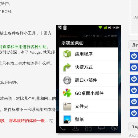
定铃声。
 ROM。
放上放上各种各样小工具，非常方
Re
能直接和应用进行各种互动。
比较深，有了 Widget 就无须
能预览只有放上去才知道是什么样。
hs=5
0rill
hs=d
。
kloq
或应用程序。
hs=4
sage
hs=4
id 的标准来说，对比几个机器和网上的
6z71
hs=2
wp7。硬件标准不一和系统架构本身
iu7sd
DOLL
切换、屏幕旋转的体验一般
，过
hs=8
Ta
h2pg
Andro