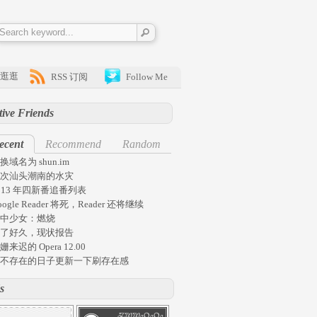
逛逛
RSS 订阅
Follow Me
tive Friends
ecent
Recommend
Random
换域名为 shun.im
次汕头潮南的水灾
013 年四新番追番列表
oogle Reader 将死，Reader 还将继续
中少女：燃烧
了好久，现状报告
姗来迟的 Opera 12.00
不存在的日子更新一下刷存在感
s