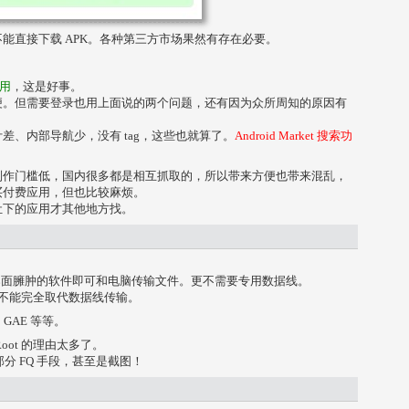
能直接下载 APK。各种第三方市场果然有存在必要。
应用
，这是好事。
便。但需要登录也用上面说的两个问题，还有因为众所周知的原因有
差、内部导航少，没有 tag，这些也就算了。
Android Market 搜索功
制作门槛低，国内很多都是相互抓取的，所以带来方便也带来混乱，
买付费应用，但也比较麻烦。
让下的应用才其他地方找。
需要桌面臃肿的软件即可和电脑传输文件。更不需要专用数据线。
式并不能完全取代数据线传输。
、GAE 等等。
ot 的理由太多了。
部分 FQ 手段，甚至是截图！