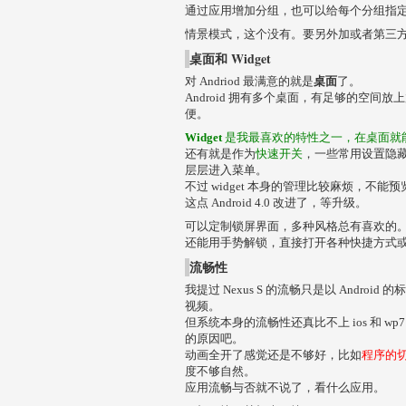
通过应用增加分组，也可以给每个分组指
情景模式，这个没有。要另外加或者第三方
桌面和 Widget
对 Andriod 最满意的就是
桌面
了。
Android 拥有多个桌面，有足够的空间
便。
Widget
是我最喜欢的特性之一，在桌面就
还有就是作为
快速开关
，一些常用设置隐藏得
层层进入菜单。
不过 widget 本身的管理比较麻烦，不
这点 Android 4.0 改进了，等升级。
可以定制锁屏界面，多种风格总有喜欢的
还能用手势解锁，直接打开各种快捷方式
流畅性
我提过 Nexus S 的流畅只是以 Andro
视频。
但系统本身的流畅性还真比不上 ios 和 
的原因吧。
动画全开了感觉还是不够好，比如
程序的
度不够自然。
应用流畅与否就不说了，看什么应用。