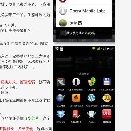
审核，质量也参差不齐。（应用
是免费带广告的。生态环境问题
st 也可以。
找的话免费是够用的。
ail 保存附件需要额外的应用辅助、
输入法、完整功能的第三方浏览
三方文件管理器、风格多样的天
户端（包括修改版在内很多）。
务切换方式、管理很弱
。就不确
示近期任务。
求推荐
。
刚开始按返回键你不知道这个程
扬。
之间的传递是靠
分享菜单
，这个
表会变得很长，弹出变慢
。这点不爽