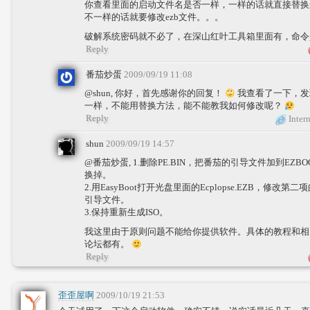
你查看里面的启动文件名是否一样，一样的话就直接替换
不一样的话就要修改ezb文件。。。
破解系统密码就不必了，在深山红叶工具箱里面有，命令是N
Reply
番茄炒蛋
2009/09/19 11:08
@shun, 你好，首先感谢你的回复！
我查看了一下，发
一样，不能用替换方法，能不能教我如何修改呢？
Reply
Intern
shun
2009/09/19 14:57
@番茄炒蛋, 1.删除PE.BIN，把番茄的引导文件加到EZ
换掉。
2.用EasyBoot打开光盘里面的Ecplopse.EZB，修改第
引导文件。
3.保持重新生成ISO。
我这里由于原则问题不能给你提供软件。具体的教程和相
论坛都有。
Reply
歪歪屋啊
2009/10/19 21:53