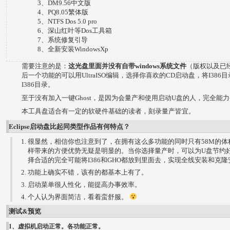
3、DM9.56中文版
4、PQ8.05繁体版
5、NTFS Dos 5.0 pro
6、深山红叶等Dos工具箱
7、系统修复引导
8、全新安装WindowsXp
需要注意的是：
这光盘里面并没有自带windows系统文件
（版权以及已
后一个功能的可以用UltraISO编辑，选择你喜欢的CD启动盘，将I38
I386目录。
至于没有加入一键Ghost，是因为会量产和使用启动U盘的人，完全能力手
本工具盘适合有一定的软硬件基础的读者，刻录量产皆宜。
Eclipse启动盘比起同类型作品有何特点？
很显然，相信你也注意到了，在拥有这么多功能的同时只有58M的体积（
样带来的方便优势无疑是明显的。当你选择量产时，可以为U盘节约
择合适的完全可能将I386和GHO都放到里面去，实现全线安装和克隆
功能上确实不错，该有的都基本上有了。
启动菜单很人性化，能提高办事效率。
个人认为界面简洁，看着蛮舒服。
测试&预览
1、虚拟机启动正常。各功能正常。