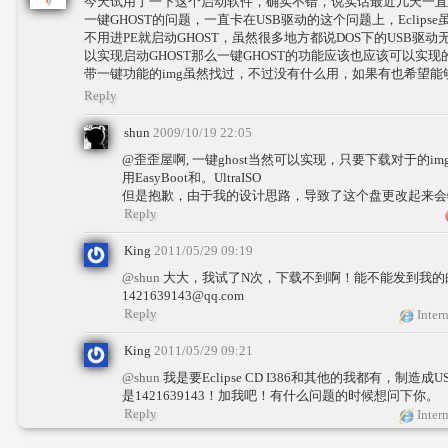
今天试用了一下这个启动软件，确实不错，说实话最近几天一直
一键GHOST的问题，一直卡在USB驱动的这个问题上，Eclips
不用进PE就启动GHOST，虽然很多地方都说DOS下的USB驱动无
以实现启动GHOST那么一键GHOST的功能应该也应该可以实
带一键功能的img虽然找过，不过没有什么用，如果有也希望
Reply
shun
2009/10/19 22:05
@歪歪屋啊, 一键ghost当然可以实现，只要下载对于的i
用EasyBoot和。UltraISO
但是抱歉，由于我的设计思路，导致了这个盘更改起来会特
Reply
King
2011/05/29 09:19
@shun
大大，我试了N次，下载不到啊！能不能发到我的
1421639143@qq.com
Reply
Intern
King
2011/05/29 09:21
@shun
我是要Eclipse CD I386和其他的我都有，制造成
是1421639143！加我吧！有什么问题的时候想问下你。
Reply
Intern