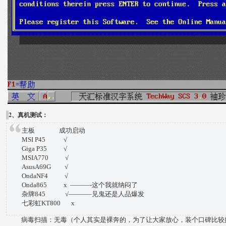
2、真机测试：
主板 成功启动
MSI P45 √
Giga P35 √
MSIA770 √
AsusA69G √
OndaNF4 √
Onda865 x ———-这个我就纳闷了
杂牌845 √———–见鬼还是人品爆发
七彩虹KT800 x
病毒扫描：无毒（个人其实是裸奔的，为了让大家放心，装个口碑比较好的N