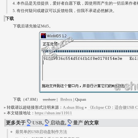
本作品是无偿提供，爱好者自愿下载，因使用而产生的一切后果作者
有任何疑问或建议可以反馈给我，但我不承诺必然解决。
下载
下载后请先验证Md5。
下载（47.8M）
uushare
|
Brsbox
| Qupan
» 转载请以超链接形式注明来源：
A.shun Blog
»
《Eclipse CD：适合做US
» 本文链接地址：
https://shun.im/11911
更多关于
USB
,
启动盘
,
量产
的文章
最简单的USB启动盘制作方法