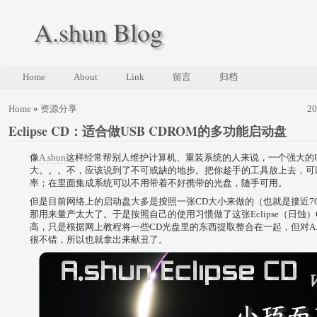
A.shun Blog
Home
About
Link
留言
归档
Home
»
资源分享
2
Eclipse CD：适合做USB CDROM的多功能启动盘
像
A.shun
这样经常帮别人维护计算机、重装系统的人来说，一个强大的U
大。。。不，应该说到了不可或缺的地步。把你趁手的工具放上去，可
率；在里面集成系统可以不用带着不好携带的光盘，随手可用。
但是目前网络上的启动盘大多是按照一张CD大小来做的（也就是接近7
那用来量产太大了。于是按照自己的使用习惯做了这张Eclipse（日蚀
高，只是根据网上教程将一些CD光盘里的东西提取整合在一起，但对A.
很不错，所以也就拿出来献丑了。