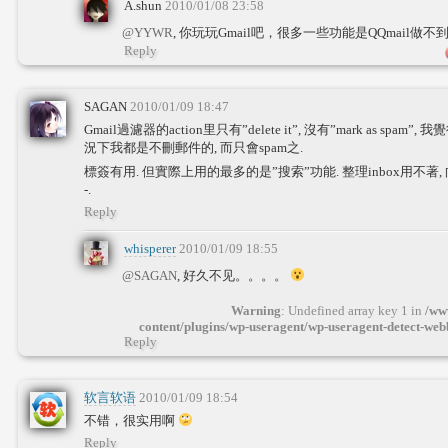
A.shun
2010/01/08 23:58
@YYWR
, 你玩玩Gmail吧，很多一些功能是QQmail做不
Reply
SAGAN
2010/01/09 18:47
Gmail過濾器的action里只有”delete it”, 沒有”mark as sp
況下我都是不刪郵件的, 而只會spam之.
標簽有用. 但實際上用的最多的是”搜索”功能. 整理inbox用不著, 向來
-.
Reply
whisperer
2010/01/09 18:55
@SAGAN
, 好久不见。。。。
Warning
: Undefined array key 1 in
/ww
content/plugins/wp-useragent/wp-useragent-detect-we
Reply
软言软语
2010/01/09 18:54
不错，很实用啊
Reply