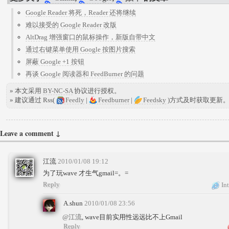
Google Reader 将死，Reader 还将继续
难以接受的 Google Reader 改版
AltDrag 增强窗口的鼠标操作，新版自带中文
通过右键菜单使用 Google 按图片搜索
屏蔽 Google +1 按钮
再谈 Google 阅读器和 FeedBurner 的问题
» 本文采用
BY-NC-SA
协议进行授权。
» 建议通过 Rss(
Feedly
|
Feedburner
|
Feedsky
)方式及时获取更新
Leave a comment ↓
江流
2010/01/08 19:12
为了玩wave 才生气gmail=。=
Reply
Int
A.shun
2010/01/08 23:56
@江流
, wave目前实用性远远比不上Gmail
Reply