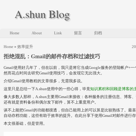
A.shun Blog
Home
About
Link
留言
归档
Home
»
效率提升
2
拒绝混乱：Gmail的邮件存档和过滤技巧
Gmail使用好几年了，但在以前，我只是将它当成Google服务的登陆帐户+
然而花点时间去研究Gmail使用技巧，会发现它无比强大。
介绍Gmail使用教程的文章很多，无需我多说。
这里只是总结一下A.shun使用中的一些心得，毕竟
知识累积和回顾是博客的
像大多数人那样，A.shun主要用Gmail来接收：各种服务的注册信息、博
还有就是资料备份和偶尔发下邮件，算不上重度用户。
谈不上能把Gmail的功能都摸透，但自己能用上的可以算是比较熟练了。最喜
自动存档功能，这些有助于效率的提升。在此分享下使用Gmail对邮件进行
本文很基础，但是管用。