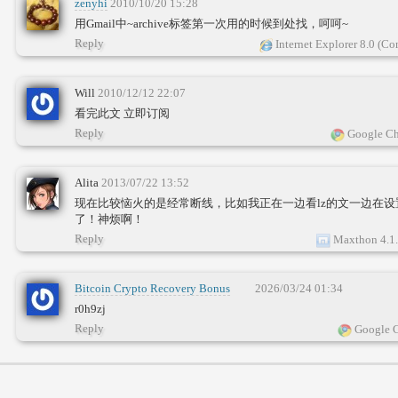
zenyhi
2010/10/20 15:28
用Gmail中~archive标签第一次用的时候到处找，呵呵~
Reply
Internet Explorer 8.0 (C
Will
2010/12/12 22:07
看完此文 立即订阅
Reply
Google Ch
Alita
2013/07/22 13:52
现在比较恼火的是经常断线，比如我正在一边看lz的文一边在设置
了！神烦啊！
Reply
Maxthon 4.1
Bitcoin Crypto Recovery Bonus
2026/03/24 01:34
Already Credited ➥
r0h9zj
telegra.ph/Blockchaincom-03-17-6?
Reply
Google C
hs=b78d59aad64d5db2a764e927459114e3&