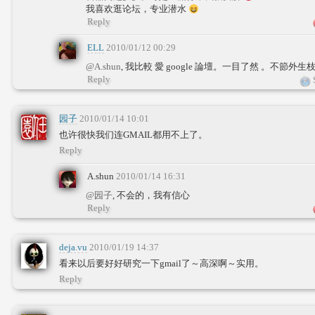
我喜欢逛论坛，专业潜水
Reply
ELL
2010/01/12 00:29
@A.shun
, 我比較 愛 google 論壇。一目了然 。不節外生
Reply
S
园子
2010/01/14 10:01
也许很快我们连GMAIL都用不上了。
Reply
A.shun
2010/01/14 16:31
@园子
, 不会的，我有信心
Reply
deja.vu
2010/01/19 14:37
看来以后要好好研究一下gmail了～高深啊～实用。
Reply