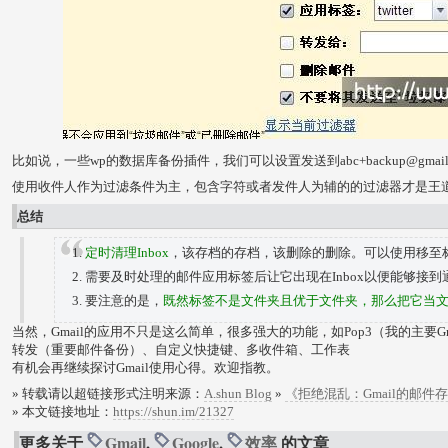
比如说，一些wp的数据库备份插件，我们可以设置发送到abc+backup@gmai
使用收件人作为过滤条件为主，包含字符或者发件人为辅的的过滤器才是王
总结
定时清理Inbox
，该存档的存档，该删除的删除。可以使用移至标签
需要及时处理的邮件应用标签后让它出现在Inbox以便能够接
要注意的是，
既然标签不是文件夹且优于文件夹，那么把它当
当然，Gmail的应用不只是这么简单，很多强大的功能，如Pop3（我的主要G
转发（重要邮件备份）、自定义快捷键、多收件箱、工作表
有机会再继续探讨Gmail使用心得。欢迎指教。
» 转载请以超链接形式注明来源：
A.shun Blog
»
《拒绝混乱：Gmail的邮件
» 本文链接地址：
https://shun.im/21327
更多关于
Gmail
,
Google
,
效率
的文章