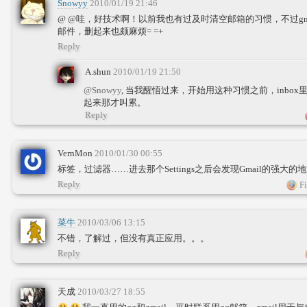
Snowyy
2010/01/19 21:46
@ @哇，好技术啊！以前我也有过及时清空邮箱的习惯，不过gma
邮件，删起来也颇麻烦= =+
Reply
A.shun
2010/01/19 21:50
@Snowyy
, 当我醒悟过来，开始用这种习惯之前，inbox
起来那才叫累。
Reply
VernMon
2010/01/30 00:55
标签，过滤器……进去那个Settings之后会发现Gmail的强大的
Reply
Fi
菜牛
2010/03/06 13:15
不错，了解过，但没有真正应用。。。
Reply
天成
2010/03/27 18:55