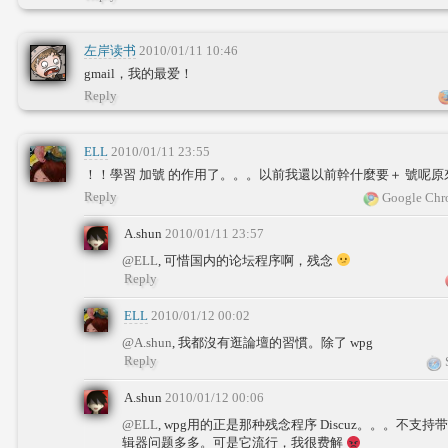
左岸读书
2010/01/11 10:46
gmail，我的最爱！
Reply
ELL
2010/01/11 23:55
！！學習 加號 的作用了。。。以前我還以前幹什麼要＋ 號呢
Reply
Google Chr
A.shun
2010/01/11 23:57
@ELL
, 可惜国内的论坛程序啊，残念
Reply
ELL
2010/01/12 00:02
@A.shun
, 我都沒有逛論壇的習慣。除了 wpg
Reply
S
A.shun
2010/01/12 00:06
@ELL
, wpg用的正是那种残念程序 Discuz。。。不
辑器问题多多。可是它流行，我很费解