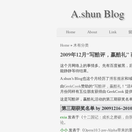
A.shun Blog
Home
About
Link
Home
»
木有分类
2009年12月“写酷评，赢酷礼”
这个月网络上的事情多。先有百度被黑，
能静静等待结果。
A.shun’s Blog也这个月经历了
博客搬家
和
由
GeekCook
赞助的“
写酷评，赢酷礼
！”
月份同样有五位朋友获得由 GeekCook 
这是写酷评，赢酷礼活动的第三期获奖名
第三期获奖名单 by 20091216~2010
exia
发表于《
十二国记：成长之磨砺，自
论
。
小小
发表于《
Opera10.5 pre-Alpha带