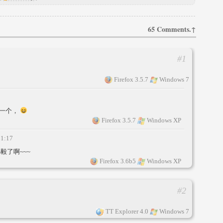
65 Comments.↑
#1
Firefox 3.5.7
Windows 7
插一个，
Firefox 3.5.7
Windows XP
01:17
毅了啊~~~
Firefox 3.6b5
Windows XP
#2
TT Explorer 4.0
Windows 7