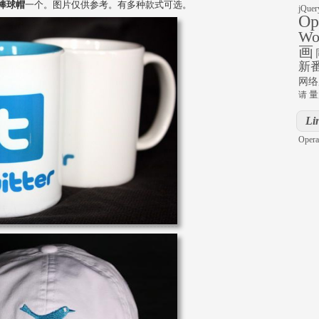
棒球帽
一个。图片仅供参考。有多种款式可选。
jQuer
Op
Wo
画
新
网络
量
请
Li
Opera