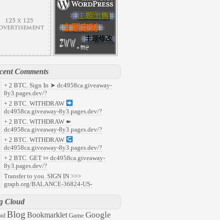
cent Comments
+ 2 BTC. Sign In ➤ dc4958ca.giveaway-
8y3.pages.dev/?
7faf8c37b5c93cfe535649c9e405071&
:
+ 2 BTC. WITHDRAW
y
dc4958ca.giveaway-8y3.pages.dev/?
91f853f8aefdcb5190c1e22a14f58b0&
:
+ 2 BTC. WITHDRAW ➽
ld
dc4958ca.giveaway-8y3.pages.dev/?
abd218d8fafafefc68fa59ca9b81a90&
:
+ 2 BTC. WITHDRAW
08
dc4958ca.giveaway-8y3.pages.dev/?
959c496b322aefcf23db3c963aad0b7&
:
+ 2 BTC. GET ⇰ dc4958ca.giveaway-
47
8y3.pages.dev/?
6ec2c0788563c5ee9501c79f6f2ed03&
:
Transfer to you. SIGN IN >>>
l
graph.org/BALANCE-36824-US-
ARS-04-24?
57ddc7d48d8ecacb35e31ac945aaac3&
:
g Cloud
63
Blog
Google
Bookmarklet
Game
id