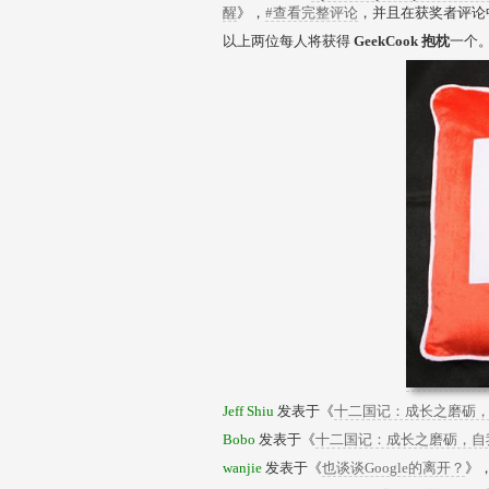
醒
》，
#查看完整评论
，并且在获奖者评论
以上两位每人将获得
GeekCook 抱枕
一个
Jeff Shiu
发表于《
十二国记：成长之磨砺
Bobo
发表于《
十二国记：成长之磨砺，自
wanjie
发表于《
也谈谈Google的离开？
》