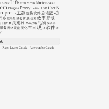
Life
Mini
Movie
Music
y
Kindle
Nexus S
era
Proxy
UserJS
Plugins
Twitter
USB
rdpress
动
主题
剧场版
便携软件
效率
新版
同步
扩展
启动盘
域名
搜索
番
浏览器
礼物
旧番
梦
生存战略
编辑器
观点
软件
节日
服务
网络硬盘
美化
邀
产
nk
Ralph Lauren Canada
Abercrombie Canada