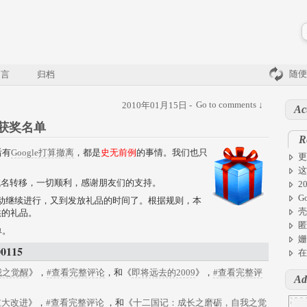
随便
留言
归档
Go to comments ↓
2010年01月15日 -
Ac
 获奖名单
R
后有
Google打算撤离
，都是
史无前例
的事情。我们也只
更
这
域名转移，一切顺利，感谢朋友们的支持。
2
G
活动继续进行，又到发放礼品的时间了。根据规则，本
壳
提供的礼品。
匿
单。
姗
0115
在
我之觉醒
》，
#查看完整评论
，和《
即将远去的2009
》，
#查看完整评
Ad
来的重大改进
》，
#查看完整评论
，和《
十二国记：成长之磨砺，自我之觉