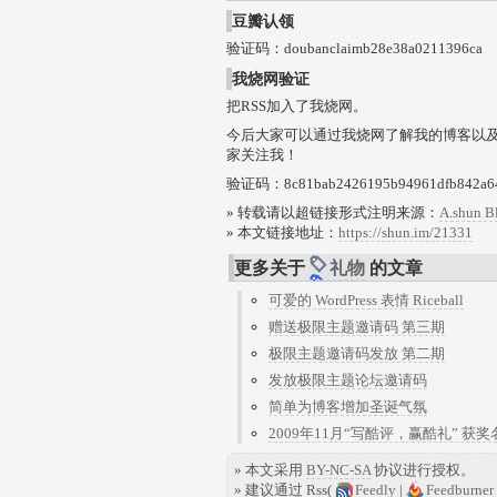
豆瓣认领
验证码：doubanclaimb28e38a0211396ca
我烧网验证
把RSS加入了我烧网。
今后大家可以通过我烧网了解我的博客以及我的最新
家关注我！
验证码：8c81bab2426195b94961dfb842a6
» 转载请以超链接形式注明来源：
A.shun B
» 本文链接地址：
https://shun.im/21331
更多关于
礼物
的文章
可爱的 WordPress 表情 Riceball
赠送极限主题邀请码 第三期
极限主题邀请码发放 第二期
发放极限主题论坛邀请码
简单为博客增加圣诞气氛
2009年11月“写酷评，赢酷礼” 获奖
» 本文采用
BY-NC-SA
协议进行授权。
» 建议通过 Rss(
Feedly
|
Feedburner