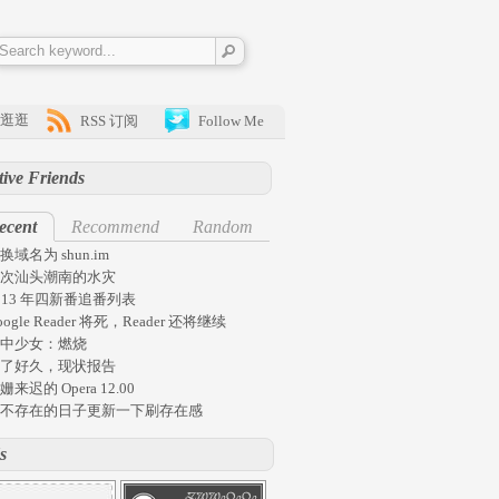
逛逛
RSS 订阅
Follow Me
tive Friends
ecent
Recommend
Random
换域名为 shun.im
次汕头潮南的水灾
013 年四新番追番列表
oogle Reader 将死，Reader 还将继续
中少女：燃烧
了好久，现状报告
姗来迟的 Opera 12.00
不存在的日子更新一下刷存在感
s