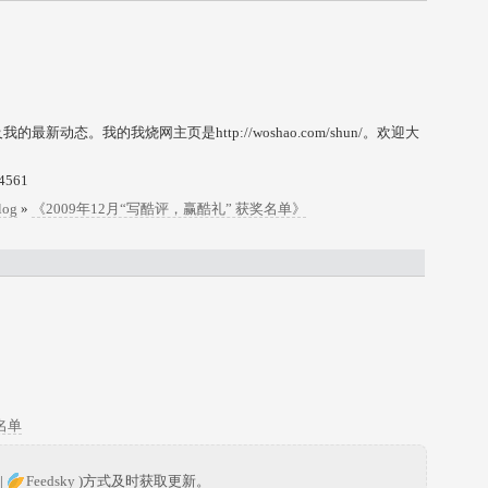
动态。我的我烧网主页是http://woshao.com/shun/。欢迎大
4561
log
»
《2009年12月“写酷评，赢酷礼” 获奖名单》
名单
|
Feedsky
)方式及时获取更新。