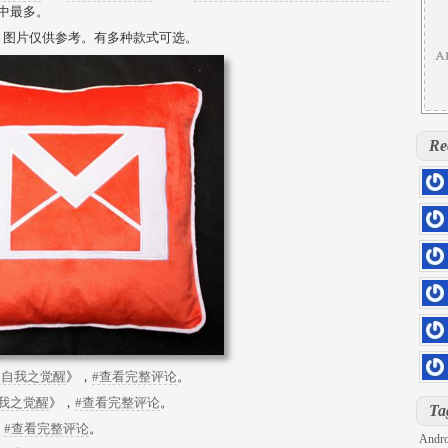
中最多。
。图片仅供参考。有多种款式可选。
Re
hs=5
0rill
hs=d
kloq
hs=4
sage
hs=4
6z71
hs=2
iu7sd
，自我之觉醒
》，
#查看完整评论
。
DOLL
我之觉醒
》，
#查看完整评论
。
hs=8
Ta
h2pg
，
#查看完整评论
。
Andro