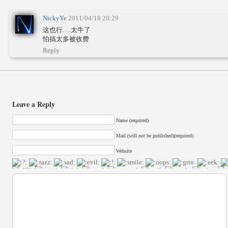
NickyYe
2011/04/18 20:29
这也行….太牛了
怕搞太多被收费
Reply
Leave a Reply
Name (required)
Mail (will not be published)(required)
Website