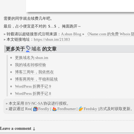
需要的同学就去续费几年吧。
最后，占小便宜是不对的 $﹏$ 。掩面跑开～
» 转载请以超链接形式注明来源：
A.shun Blog
»
《Name.com 的免费 Whoi
» 本文链接地址：
https://shun.im/21383
更多关于
域名
的文章
更换域名为 shun.im
我的域名转移经验
博客三周年，我依然在
博客两周年，平稳和延续
WordPress 折腾手记 9
WordPress 折腾手记 8
» 本文采用
BY-NC-SA
协议进行授权。
» 建议通过 Rss(
Feedly
|
Feedburner
|
Feedsky
)方式及时获取更新
Leave a comment ↓