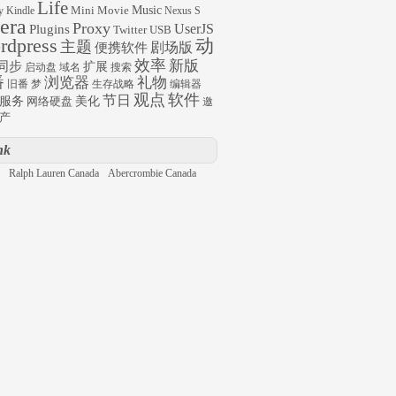
Life
Mini
Movie
Music
y
Kindle
Nexus S
era
Proxy
UserJS
Plugins
Twitter
USB
rdpress
动
主题
剧场版
便携软件
效率
新版
同步
扩展
启动盘
域名
搜索
番
浏览器
礼物
旧番
梦
生存战略
编辑器
观点
软件
节日
服务
网络硬盘
美化
邀
产
nk
Ralph Lauren Canada
Abercrombie Canada