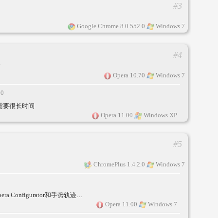
#3
Google Chrome 8.0.552.0
Windows 7
#4
~
Opera 10.70
Windows 7
30
需要很长时间
Opera 11.00
Windows XP
#5
ChromePlus 1.4.2.0
Windows 7
a Configurator和手势轨迹…
Opera 11.00
Windows 7