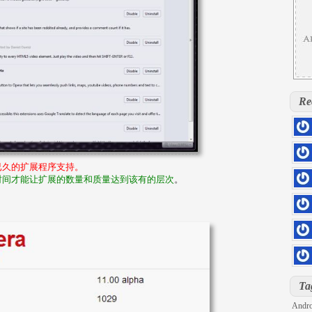
Re
hs=5
0rill
已久的扩展程序支持。
hs=d
时间才能让扩展的数量和质量达到该有的层次
。
kloq
hs=4
sage
hs=4
6z71
hs=2
iu7sd
DOLL
hs=8
Ta
h2pg
Andro