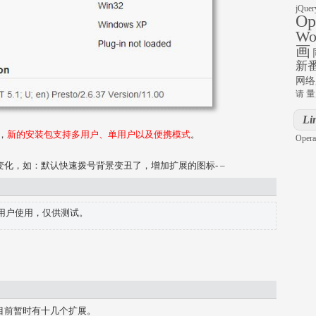
jQuer
Op
Wo
画
新
网络
量
请
Li
了，
新的安装包支持多用户、单用户以及便携模式
。
Opera
变化，如：默认快速拨号背景变丑了，增加扩展的图标- –
用户使用，仅供测试。
户。目前暂时有十几个扩展。