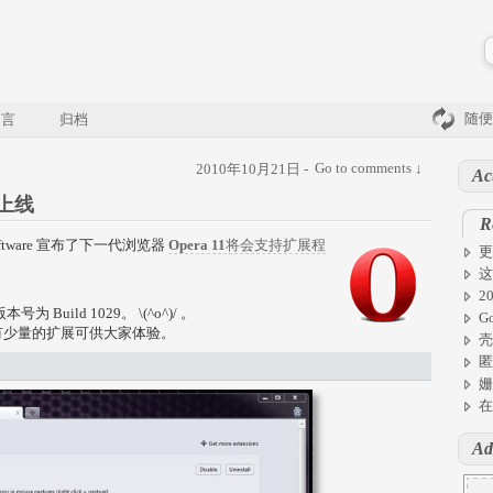
随便
留言
归档
Go to comments ↓
2010年10月21日 -
Ac
心上线
R
 Software 宣布了下一代浏览器
Opera 11
将会支持扩展程
更
这
2
为 Build 1029。 \(^o^)/ 。
G
有少量的扩展可供大家体验。
壳
匿
姗
在
Ad