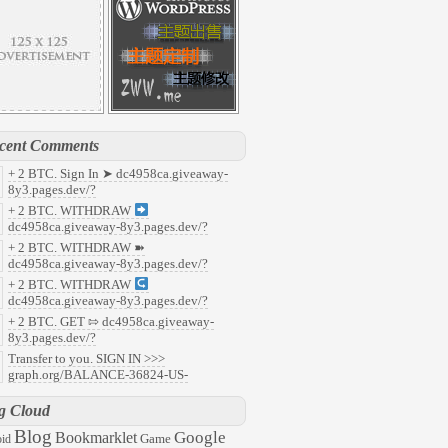
cent Comments
+ 2 BTC. Sign In ➤ dc4958ca.giveaway-
8y3.pages.dev/?
7faf8c37b5c93cfe535649c9e405071&
:
+ 2 BTC. WITHDRAW
y
dc4958ca.giveaway-8y3.pages.dev/?
91f853f8aefdcb5190c1e22a14f58b0&
:
+ 2 BTC. WITHDRAW ➽
ld
dc4958ca.giveaway-8y3.pages.dev/?
abd218d8fafafefc68fa59ca9b81a90&
:
+ 2 BTC. WITHDRAW
08
dc4958ca.giveaway-8y3.pages.dev/?
959c496b322aefcf23db3c963aad0b7&
:
+ 2 BTC. GET ⇰ dc4958ca.giveaway-
47
8y3.pages.dev/?
6ec2c0788563c5ee9501c79f6f2ed03&
:
Transfer to you. SIGN IN >>>
l
graph.org/BALANCE-36824-US-
ARS-04-24?
57ddc7d48d8ecacb35e31ac945aaac3&
:
g Cloud
63
Blog
Google
Bookmarklet
Game
id