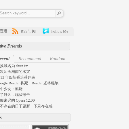
逛逛
RSS 订阅
Follow Me
tive Friends
ecent
Recommend
Random
换域名为 shun.im
次汕头潮南的水灾
013 年四新番追番列表
oogle Reader 将死，Reader 还将继续
中少女：燃烧
了好久，现状报告
姗来迟的 Opera 12.00
不存在的日子更新一下刷存在感
s