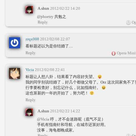
A.shun
2012/02/22 14:20
@phoetry
共勉之
Reply
Op
zrqx008
2012/02/08 22:07
看标题还以为是你结婚了…
Reply
Opera Mini
Vicia
2012/02/08 22:41
标题让人想八卦，结果看了内容好失望。
我的同学别说结婚了，好几个都做父母了。Orz 这次回家免不
行李要检查好，别忘记什么，比如指南针。
这也算新的一年的开始了，努力吧！
Reply
A.shun
2012/02/22 14:22
@Vicia
哼，才不会迷路呢（底气不足）
手机有指南针和导航，在城市还算好用。
没事，海龟都晚成家。
Reply
Op