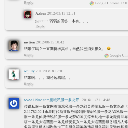
Reply
Google Chrome 17.0
A.shun
2012/03/13 12:51
@junjun
弱弱的回答，木有。。。
Reply
mytion
2012/08/15 10:42
结婚了吗？一直期待求真相，虽然我已消失很久。
Reply
Google Chr
woully
2013/03/18 17:01
结婚啊。。。我还远着呢。。
Reply
www.119uc.com魔域私服一条龙开
2016/11/21 14:48
区服务1r3t4b
传说私服一条龙网页游戏私服一条龙幻灵游侠私服一条龙跑跑卡
2.11782.02.1杀星时代商业服务端剑侠情缘私服一条龙A3
服一条龙仙境传说私服一条龙梦幻国度惊天动地一条龙魔兽世界SF一
塔一条龙大话西游一条龙精灵复兴一条龙大话西游服务端凡人修
务端问道服务端跑跑卡丁车服务端英雄远征服务端幻灵游侠私服