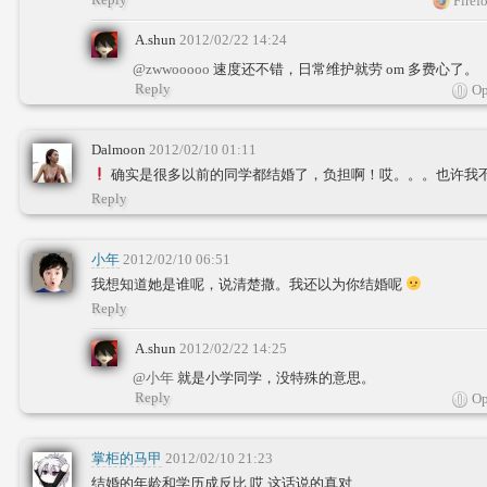
Firef
A.shun
2012/02/22 14:24
@zwwooooo
速度还不错，日常维护就劳 om 多费心了。
Reply
Op
Dalmoon
2012/02/10 01:11
确实是很多以前的同学都结婚了，负担啊！哎。。。也许我
Reply
小年
2012/02/10 06:51
我想知道她是谁呢，说清楚撒。我还以为你结婚呢
Reply
A.shun
2012/02/22 14:25
@小年
就是小学同学，没特殊的意思。
Reply
Op
掌柜的马甲
2012/02/10 21:23
结婚的年龄和学历成反比,哎,这话说的真对