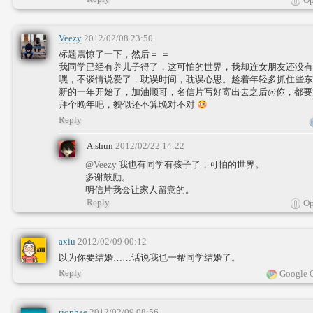
Veezy
2012/02/08 23:50
标题震惊了一下，然后＝ ＝
我同学已经有养儿子得了，这可怕的世界，我却连女朋友还没有
嘿，不谈情说爱了，耽误时间，耽误心思。趁着年轻多抓住些东
新的一年开始了，加油顺哥，名信片写好寄出去之后@你，都要
拜个晚年吧，貌似还不算晚对不对
Reply
A.shun
2012/02/22 14:22
@Veezy
我也有同学有孩子了，可怕的世界。
多谢鼓励。
明信片我会让家人留意的。
Reply
Op
axiu
2012/02/09 00:12
以为你要结婚……话说我也一帮同学结婚了。
Reply
Google 
riophae
2012/02/09 08:56