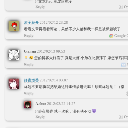
@龙龙Fred
空虚寂寞冷
Reply
Op
麦子花开
2012/02/12 23:28
看看文章再看看评论，果然不少人都和我一样是被标题唬了
Reply
Google 
Graham
2012/02/13 09:53
您的博客太好看了 真是大虾 小弟在此膜拜了 愿您节后事
Reply
M
静夜燃香
2012/02/14 03:07
标题不要动辄就把结婚这种事情放进去嘛！顺酱标题党！（指
Reply
A.shun
2012/02/22 14:27
@静夜燃香
就一次嘛，没有动不动
Reply
Op