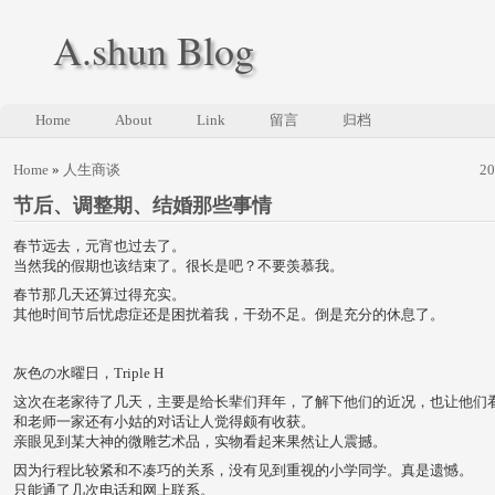
A.shun Blog
Home
About
Link
留言
归档
Home
»
人生商谈
2
节后、调整期、结婚那些事情
春节远去，元宵也过去了。
当然我的假期也该结束了。很长是吧？不要羡慕我。
春节那几天还算过得充实。
其他时间节后忧虑症还是困扰着我，干劲不足。倒是充分的休息了。
灰色の水曜日，Triple H
这次在老家待了几天，主要是给长辈们拜年，了解下他们的近况，也让他们
和老师一家还有小姑的对话让人觉得颇有收获。
亲眼见到某大神的微雕艺术品，实物看起来果然让人震撼。
因为行程比较紧和不凑巧的关系，没有见到重视的小学同学。真是遗憾。
只能通了几次电话和网上联系。