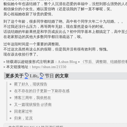
貌似她今年也该结婚了，整个人沉浸在恋爱的幸福中，没想到那么强势的人
相信缘分的小女生。难以置信吶（还是说我的了解一直不够呢，笑。
衷心祝福她收获了珍贵的爱情。
到了这个年龄，很多同学都结婚了吶。高中有个同学大年二十九结婚。。。
不过我还没什么压力，再等两年无妨，现在显然是奋斗的时候。
话说结婚的年龄果然是和学历成反比么？初中同学基本上都搞定了，高中至
在老家那边的其他大多数同学都日渐疏远了，唉。
过年这段时间是一个重要的调整期。
不过这次虽然有这么长的假期，但是我并没有很有效利用，惭愧。
现在该去收拾行李了。
» 转载请以超链接形式注明来源：
A.shun Blog
»
《节后、调整期、结婚那些
» 本文链接地址：
https://shun.im/21550
更多关于
Life
,
节日
的文章
匿了好久，现状报告
在不存在的日子更新一下刷存在感
博客三周年，我依然在
又一篇现状报告 @济南
回老家过年
归来，近况