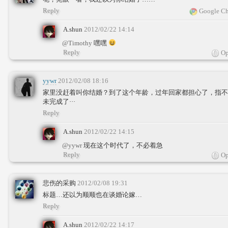
Reply
Google Ch
A.shun
2012/02/22 14:14
@Timothy
嘿嘿
Reply
Op
yywr
2012/02/08 18:16
家里没赶着叫你结婚？到了这个年龄，过年回家都担心了，指不
未完成了···
Reply
A.shun
2012/02/22 14:15
@yywr
现在这个时代了，不必着急
Reply
Op
悲伤的采购
2012/02/08 19:31
标题…还以为顺顺也在谈婚论嫁…
Reply
A.shun
2012/02/22 14:17