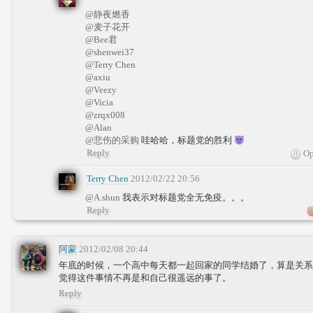
@静夜燃香
@麦子花开
@Bee君
@shenwei37
@Terry Chen
@axiu
@Veezy
@Vicia
@zrqx008
@Alan
@悲伤的采购
哇哈哈，标题党的胜利
Reply
Op
Terry Chen
2012/02/22 20:56
@A.shun
我表示对标题党全无免疫。。。
Reply
阿蒙
2012/02/08 20:44
年底的时候，一个高中每天都一起回家的同学结婚了，算是关系
觉得这件事情不再是和自己很遥远的事了。
Reply