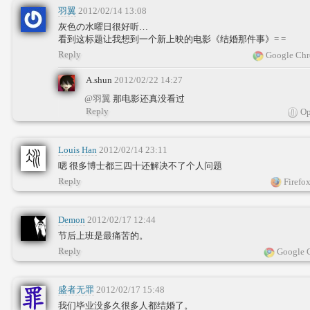
羽翼
2012/02/14 13:08
灰色の水曜日很好听…
看到这标题让我想到一个新上映的电影《结婚那件事》= =
Reply
Google Chr
A.shun
2012/02/22 14:27
@羽翼
那电影还真没看过
Reply
Op
Louis Han
2012/02/14 23:11
嗯 很多博士都三四十还解决不了个人问题
Reply
Firefox
Demon
2012/02/17 12:44
节后上班是最痛苦的。
Reply
Google 
盛者无罪
2012/02/17 15:48
我们毕业没多久很多人都结婚了。