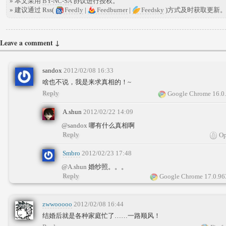
» 本文采用
BY-NC-SA
协议进行授权。
» 建议通过 Rss(
Feedly
|
Feedburner
|
Feedsky
)方式及时获取更新
Leave a comment ↓
sandox
2012/02/08 16:33
啥也不说，我是来求真相的！~
Reply
Google Chrome 16.0
A.shun
2012/02/22 14:09
@sandox
哪有什么真相啊
Reply
Op
Smbro
2012/02/23 17:48
@A.shun
婚纱照。。。
Reply
Google Chrome 17.0.96
zwwooooo
2012/02/08 16:44
结婚后就是各种家庭忙了……一路顺风！