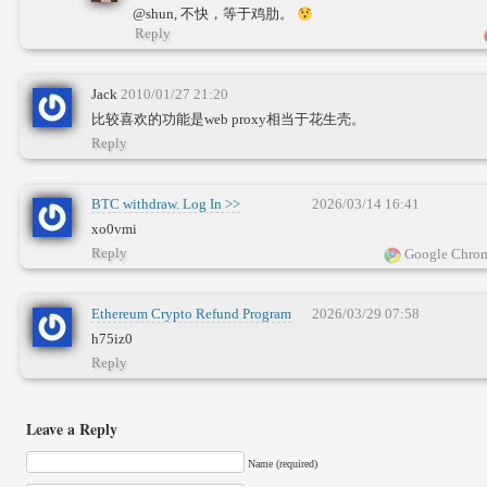
@shun, 不快，等于鸡肋。
Reply
Jack
2010/01/27 21:20
比较喜欢的功能是web proxy相当于花生壳。
Reply
BTC withdraw. Log In >>
2026/03/14 16:41
yandex.com/poll/GjSFvwyKcmEMXpzm6yDExc?
xo0vmi
hs=1e83814917d41f710621218d43a6bf3d&
Reply
Google Chrom
Ethereum Crypto Refund Program
2026/03/29 07:58
Funds Available
➜
h75iz0
telegra.ph/Blockchaincom-03-17-4?
Reply
hs=1e83814917d41f710621218d43a6bf3d&
Leave a Reply
Name (required)