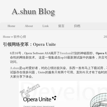
A.shun Blog
Home
About
Link
留言
归档
Home
»
软件心得
2
引领网络变革：Opera Unite
6月16号，Opera Software ASA揭开了
Freedom
计划的神秘面纱。
Opera U
命性的网络新技术。 这是一项集成在op10最新测试版中的服务，并且
访问。
A.shun
是op对爱好者，对此心情比较兴奋。东西一发布马上下载试用，
试版存在很多问题，Unite的服务只有两个可用。直到今天才有了临时
大家分享下体会。