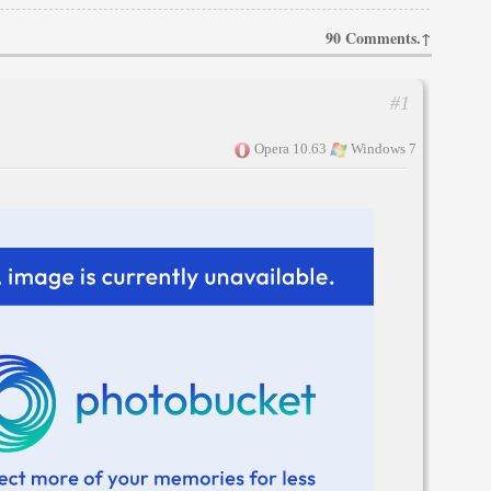
90 Comments.↑
#1
Opera 10.63
Windows 7