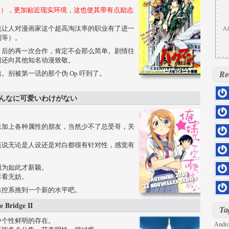
贬义），更加贴近现实环境，这也使其带有点励志
也让人对漫画家这个超高淘汰率的职业有了进一
制等）。
》后的再一次合作，肯定不会那么简单。剧情往
间还向其他知名动漫致敬。
别被第一话的那个伪 Op 吓到了。
Re
こんなに可爱いわけがない
hs=5
0rill
hs=d
妹加上各种属性的朋友，当然少不了总受哥，关
kloq
hs=4
该说无论是人设还是对白都很有针对性，感觉有
sage
hs=4
因为如此才新颖。
6z71
看看无妨。
hs=2
iu7sd
妹控系推到一个新的水平吧。
DOLL
Bridge II
hs=8
Ta
h2pg
中个性鲜明的存在。
Andro