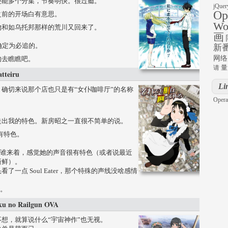
还能多个分集，节奏明快。很过瘾。
jQuer
Op
之前的开场白有意思。
Wo
物和如乌托邦那样的荒川又回来了。
画
确定为必追的。
新
网络
的去瞧瞧吧。
量
请
teiru
Li
确切来说那个店也只是有“女仆咖啡厅”的名称
Opera
走出我的特色。新房昭之一直很不简单的说。
都有特色。
个谁来着，感觉她的声音很有特色（或者说最近
新鲜）。
一点 Soul Eater，那个特殊的声线没啥感情
的。
no Railgun OVA
想，就算说什么“宇宙神作”也无视。