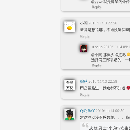
@yywr
就是魔禁的外传
Reply
小闇
2010/11/13 22:56
新番是想追耶，不過沒這個時
Reply
A.shun
2010/11/14 09:
@小闇
那就少追点吧
选择两三部靠谱的，一
Reply
婉秋
2010/11/13 22:58
凹凸曼路过，我啥都不知道
Reply
QiQiBoY
2010/11/14 00:59
对这些动漫不感兴趣。。。我来
成 就 男 士“小 弟”2次生