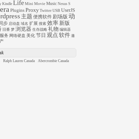
Life
Mini
Movie
Music
y
Kindle
Nexus S
era
Proxy
UserJS
Plugins
Twitter
USB
rdpress
动
主题
剧场版
便携软件
效率
新版
同步
扩展
启动盘
域名
搜索
番
浏览器
礼物
旧番
梦
生存战略
编辑器
观点
软件
节日
服务
网络硬盘
美化
邀
产
nk
Ralph Lauren Canada
Abercrombie Canada