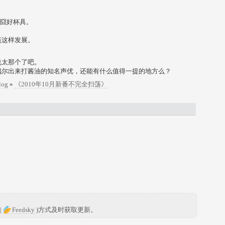
好囧好杯具。
该这样发展。
也太那个了吧。
偶尔出来打酱油的知名声优，还能有什么值得一提的地方么？
log
»
《2010年10月新番不完全扫荡》
|
Feedsky
)方式及时获取更新。