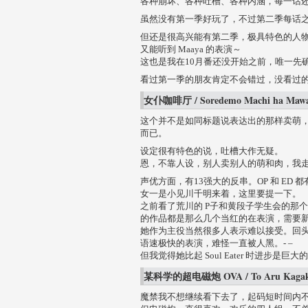
各种崩坏、各种吐槽、各种内涵，每一话
虽然没有第一季好玩了，不过第二季每话
但还是很高兴能有第二季，极具特色的人
又能听到 Maaya 的表演～
这也是我在10月番还没开始之前，唯一先
看过第一季的朋友肯定不会错过，没看过
女仆咖啡厅 / Soredemo Machi ha Mawat
这个并不是如同标题说表达出的那样卖萌，
而已。
设定很有特色的说，吐槽大作无疑。
恩，不靠人设，别人卖别人的萌和肉，我
声优方面，有13强大的反串。OP 和 ED 
女一是小见川千明来着，这里要提一下。
之前看了荒川的 P子和黄段子学生会的那
的作品都是那么几个当红的在表演，需要
她作为主役当然很多人表示难以接受。回头看了
语速极快的表演，难怪一直被人黑。- –
但我觉得她比起 Soul Eater 时进步是巨大
某科学的超电磁炮 OVA / To Aru Kagaku 
魔禁我不想继续看下去了，起码短时间内不