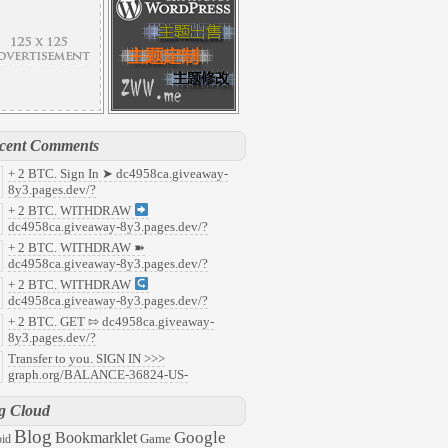
cent Comments
+ 2 BTC. Sign In ➤ dc4958ca.giveaway-
8y3.pages.dev/?
7faf8c37b5c93cfe535649c9e405071&
:
+ 2 BTC. WITHDRAW
y
dc4958ca.giveaway-8y3.pages.dev/?
91f853f8aefdcb5190c1e22a14f58b0&
:
+ 2 BTC. WITHDRAW ➽
ld
dc4958ca.giveaway-8y3.pages.dev/?
abd218d8fafafefc68fa59ca9b81a90&
:
+ 2 BTC. WITHDRAW
08
dc4958ca.giveaway-8y3.pages.dev/?
959c496b322aefcf23db3c963aad0b7&
:
+ 2 BTC. GET ⇰ dc4958ca.giveaway-
47
8y3.pages.dev/?
6ec2c0788563c5ee9501c79f6f2ed03&
:
Transfer to you. SIGN IN >>>
l
graph.org/BALANCE-36824-US-
ARS-04-24?
57ddc7d48d8ecacb35e31ac945aaac3&
:
g Cloud
63
Blog
Google
Bookmarklet
Game
id