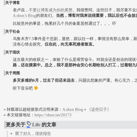
关于博客
老卢说，
不要让博客成为你的累赘。
我很赞同。这些日子，我尽量不去
A.shun’s Blog
的朋友们。
当然，博客对我来说很重要，我以后也不会放
比较意外的事是，拖累好几个月的备案居然通过了。。。吓
关于社会
乌鲁木齐7.5事件是个悲剧，显然，跟以往一样，事情没有那么简单，
没有心情去探究。
仅在此，向无辜死难者致哀。
关于现状
这次最大的收获之一，体验了什么是艰苦奋斗。对就业还是创业的现状
路，还在摸索中。总之，我不是那种会安心长期给别人打工，过着朝九
关于周围
多灾多难的6月，过去了但还未远去
，问题比想象的严重。有心无力，
听下音乐吧
» 转载请以超链接形式注明来源：
A.shun Blog
»
《这些日子》
» 本文链接地址：
https://shun.im/20173
更多关于
Life
的文章
匿了好久，现状报告