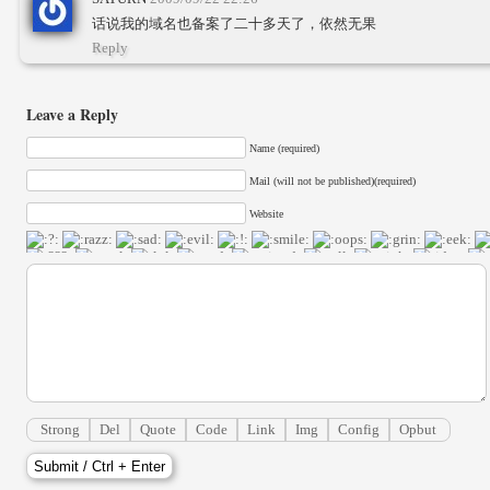
话说我的域名也备案了二十多天了，依然无果
Reply
Leave a Reply
Name (required)
Mail (will not be published)(required)
Website
Strong
Del
Quote
Code
Link
Img
Config
Opbut