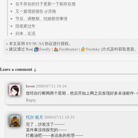
在不存在的日子更新一下刷存在感
又一篇现状报告 @济南
节后、调整期、结婚那些事情
回老家过年
归来，近况
» 本文采用
BY-NC-SA
协议进行授权。
» 建议通过 Rss(
Feedly
|
Feedburner
|
Feedsky
)方式及时获取更新
Leave a comment ↓
lovee
2009/07/11 19:24
曾经自行断网两个星期，然后开始上网之后发现好多未读邮件- -
Reply
托尔·银月
2009/07/11 19:33
完了，沙发没了~~~~~
某件事没得探究的~~~~
打酱油吧~~~~各说各的有理~~~~