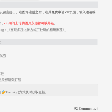
可以留言提出。在图海注册之后，在其免费申请VIP页面，输入邀请编
后，
vip期间上传的图片永远都可以外链
。
log
»
《支持多种上传方式可外链的相册推荐》
章
t 发布
文件
密码同步和快拨扩展
|
Feedsky
)方式及时获取更新。
92 Comments.↑