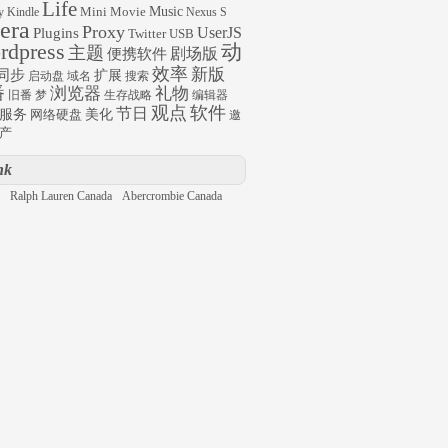
Life
Mini
Movie
Music
y
Kindle
Nexus S
era
Proxy
UserJS
Plugins
Twitter
USB
rdpress
动
主题
剧场版
便携软件
效率
新版
同步
扩展
启动盘
域名
搜索
番
浏览器
礼物
旧番
梦
生存战略
编辑器
观点
软件
节日
服务
网络硬盘
美化
邀
产
nk
s & Go to page, "http://www.tuhigh.com/help/surf.jsf?id
Ralph Lauren Canada
Abercrombie Canada