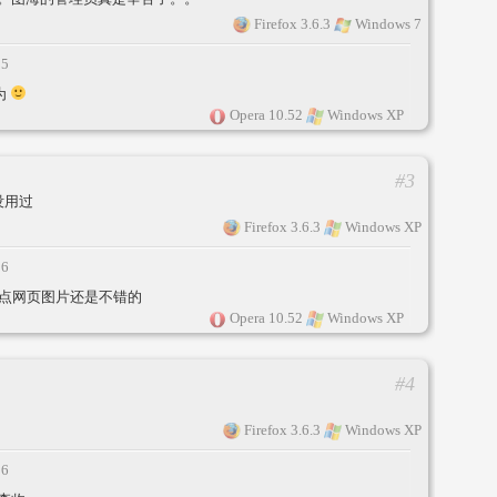
Firefox 3.6.3
Windows 7
15
为
Opera 10.52
Windows XP
#3
没用过
Firefox 3.6.3
Windows XP
16
点网页图片还是不错的
Opera 10.52
Windows XP
#4
Firefox 3.6.3
Windows XP
16