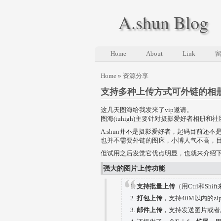
A.shun Blog
Home
About
Link
Home
»
资源分享
支持多种上传方式可外链的相
这几天图海给我发来了vip邀请。
图海(tuhigh)主要针对摄影爱好者相
A.shun并不是摄影爱好者，起码目前还不
也并不需要外链的图床，小博人气不高，
但试用之后发觉它优点明显，也就来介绍
强大的图片上传功能
支持批量上传
（用Ctrl和Sh
打包上传
，支持40M以内的z
邮件上传
，支持发送图片或者