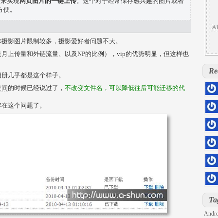
用来实现
网页图片的一键上传
。这个对于经常保存感兴趣的图片或者
方便。
非摄影图片限制较多，摄影爱好者问题不大。
月上传量和外链流量、以及NP的比例），vip的优势明显，但这样也
Re
相册几乎都是这个样子。
空间
的时候已经说过了，
不改变文件名，可以降低往后可能迁移的代
hs=5
存在这个问题了。
0rill
hs=d
kloq
hs=4
sage
hs=4
6z71
hs=2
iu7sd
DOLL
hs=8
Ta
h2pg
Andro