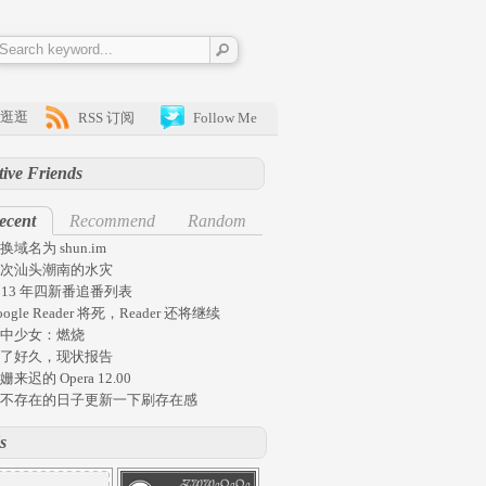
逛逛
RSS 订阅
Follow Me
tive Friends
ecent
Recommend
Random
换域名为 shun.im
次汕头潮南的水灾
013 年四新番追番列表
oogle Reader 将死，Reader 还将继续
中少女：燃烧
了好久，现状报告
姗来迟的 Opera 12.00
不存在的日子更新一下刷存在感
s