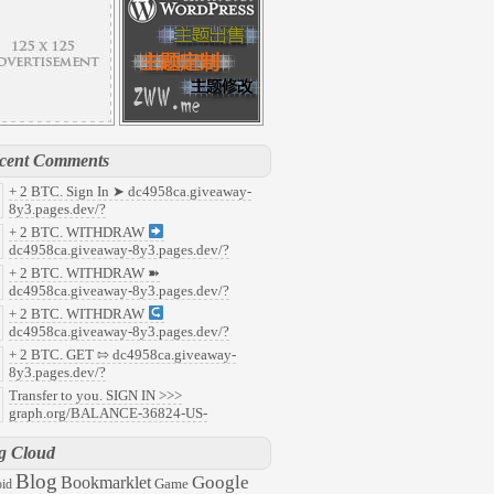
cent Comments
+ 2 BTC. Sign In ➤ dc4958ca.giveaway-
8y3.pages.dev/?
7faf8c37b5c93cfe535649c9e405071&
:
+ 2 BTC. WITHDRAW
y
dc4958ca.giveaway-8y3.pages.dev/?
91f853f8aefdcb5190c1e22a14f58b0&
:
+ 2 BTC. WITHDRAW ➽
ld
dc4958ca.giveaway-8y3.pages.dev/?
abd218d8fafafefc68fa59ca9b81a90&
:
+ 2 BTC. WITHDRAW
08
dc4958ca.giveaway-8y3.pages.dev/?
959c496b322aefcf23db3c963aad0b7&
:
+ 2 BTC. GET ⇰ dc4958ca.giveaway-
47
8y3.pages.dev/?
6ec2c0788563c5ee9501c79f6f2ed03&
:
Transfer to you. SIGN IN >>>
l
graph.org/BALANCE-36824-US-
ARS-04-24?
57ddc7d48d8ecacb35e31ac945aaac3&
:
g Cloud
63
Blog
Google
Bookmarklet
Game
id