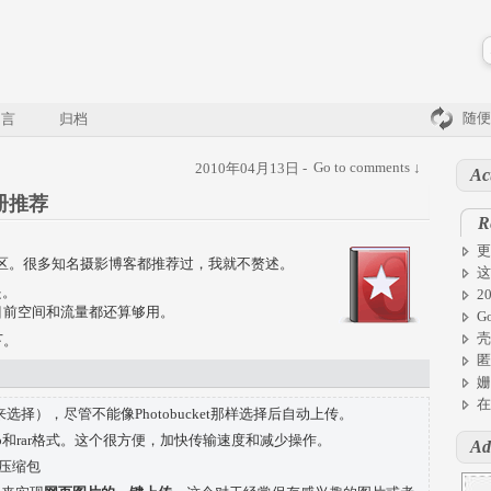
随便
留言
归档
Go to comments ↓
2010年04月13日 -
Ac
册推荐
R
更
册和社区。很多知名摄影博客都推荐过，我就不赘述。
这
是。
2
目前空间和流量都还算够用。
G
壳
下。
匿
姗
在
ift来选择），尽管不能像Photobucket那样选择后自动上传。
ip和rar格式。这个很方便，加快传输速度和减少操作。
Ad
压缩包