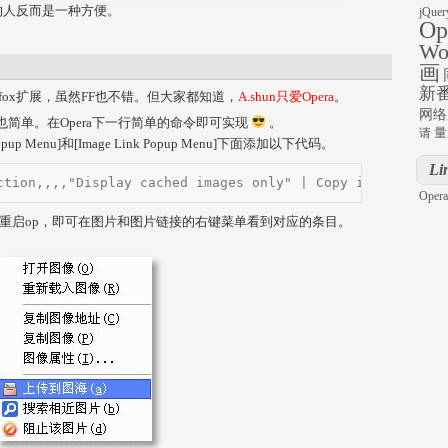
的人反而是一种方便。
jQuer
Op
Wo
画
新
fox扩展，虽然FF也不错。但大家都知道，
A.shun只爱Opera
。
网络
结构也简单。在Opera下一行简单的命令即可实现
。
量
请
opup Menu]和[Image Link Popup Menu]下面添加以下代码。
Li
on,,,,"Display cached images only" | Copy image addres
Opera
者重启op，即可在图片和图片链接的右键菜单看到对应的条目。