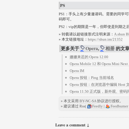
PS
PS1：手头上有少量邀请码。需要的同学
码即可。
PS2：vip的期限是一年，但即使是到期之
» 转载请以超链接形式注明来源：
A.shun B
» 本文链接地址：
https://shun.im/21352
更多关于
Opera
,
相册
的文
姗姗来迟的 Opera 12.00
Opera Mobile 12 和 Opera Mini Nex
Opera IM
Opera 按钮：Ping 当前域名
Opera 按钮：在浏览器中编辑 Host 
Opera 11.50 正式版，新外观、
» 本文采用
BY-NC-SA
协议进行授权。
» 建议通过 Rss(
Feedly
|
Feedburner
Leave a comment ↓