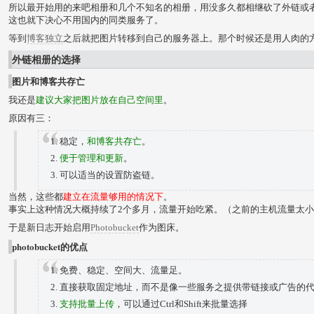
所以最开始用的来吧相册和几个不知名的相册，用没多久都相继砍了外链或
这也就下决心不用国内的同类服务了。
等到
博客独立
之后就把图片转移到自己的服务器上。那个时候还是用人肉的方法
外链相册的选择
图片和博客共存亡
我还是
建议大家把图片放在自己空间里
。
原因有三：
稳定，
和博客共存亡
。
便于管理和更新
。
可以适当的设置防盗链。
当然，这些都
建立在流量够用的情况下
。
事实上这种情况大概持续了2个多月，流量开始吃紧。（之前的主机流量太小了
于是新日志开始启用
Photobucket
作为图床。
photobucket的优点
免费、稳定、空间大、流量足。
直接获取固定地址，而不是像一些服务之提供带链接或广告的
支持批量上传
，可以通过Ctrl和Shift来批量选择