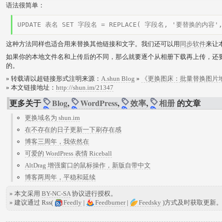
语法很简单：
UPDATE 表名 SET 字段名 = REPLACE( 字段名, '要替换的内容
这种方法同样也适合用来替换其他链接和文字。我们还可以用
同步软件
来让
如果你的本地文件名和上传后的不同，那么就要逐个从相册下载再上传，还要
的。
» 转载请以超链接形式注明来源：
A.shun Blog
»
《更换图床：批量替换图片
» 本文链接地址：
http://shun.im/21347
更多关于
Blog
,
WordPress
,
效率
,
相册
的文章
更换域名为 shun.im
在不存在的日子更新一下刷存在感
博客三周年，我依然在
可爱的 WordPress 表情 Riceball
AltDrag 增强窗口的鼠标操作，新版自带中文
博客两周年，平稳和延续
» 本文采用
BY-NC-SA
协议进行授权。
» 建议通过 Rss(
Feedly
|
Feedburner
|
Feedsky
)方式及时获取更新