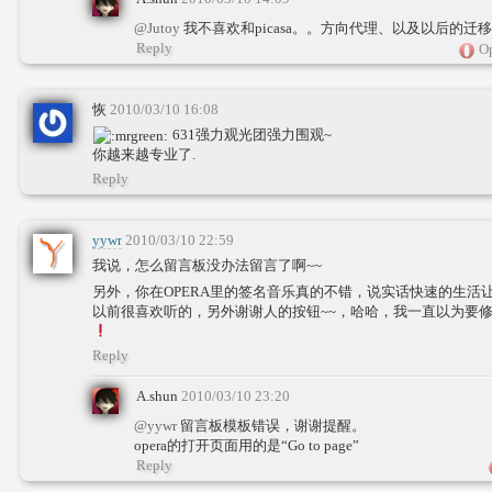
@Jutoy
我不喜欢和picasa。。方向代理、以及以后的迁
Reply
Op
恢
2010/03/10 16:08
631强力观光团强力围观~
你越来越专业了.
Reply
yywr
2010/03/10 22:59
我说，怎么留言板没办法留言了啊~~
另外，你在OPERA里的签名音乐真的不错，说实话快速的生活
以前很喜欢听的，另外谢谢人的按钮~~，哈哈，我一直以为要修改代
Reply
A.shun
2010/03/10 23:20
@yywr
留言板模板错误，谢谢提醒。
opera的打开页面用的是“Go to page”
Reply