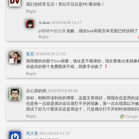
我们也经常互访！所以不仅仅是PR!看你啦！
Reply
A.shun
2010/04/09 14:17
@棺材中的尘埃
抱歉，我在link和留言本页面已经说明
Reply
集思
2010/04/29 22:03
我用微软的那个live相册，地址是不规律的，现在要换出来就麻
你提供的那个免费图床不错，我要手动换了
Reply
左心房的洞
2010/05/18 09:06
你好，刚刚拜读到你的博客，这篇文章很好，我现在也是用的这个Ph
但是有一点就是偶尔会出现打不开的现象，第一次出现我以为被
我试了好几个图床后还是用这个，只是偶尔打不开的时候很郁闷
Reply
Google 
死大葱
2011/02/18 12:12