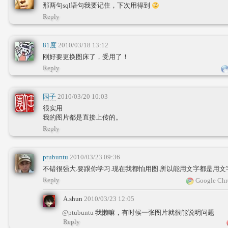
那两句sql语句我要记住，下次用得到
Reply
81度
2010/03/18 13:12
刚好要更换图床了，受用了！
Reply
园子
2010/03/20 10:03
很实用
我的图片都是直接上传的。
Reply
ptubuntu
2010/03/23 09:36
不错很强大.要跟你学习.现在我都怕用图.所以能用文字都是用文
Reply
Google Chr
A.shun
2010/03/23 12:05
@ptubuntu
我懒嘛，有时候一张图片就很能说明问题
Reply