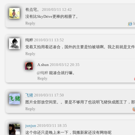
有点宅。
2010/03/11 12:42
没有比SkyDrive更棒的相册了。
Reply
I
纯粹
2010/03/11 13:52
觉着又拍用着还凑合，国外的主要是怕被墙啊。我之前就是文件
Reply
A.shun
2010/03/12 20:35
@纯粹
能凑合就行嘛。
Reply
飞猪
2010/03/11 17:50
图片全部放空间里。。要是不够用了也说明飞猪快成图王了，那
Reply
junjun
2010/03/11 18:35
这个你还只是晚上来一下，我搬新家还没有网络呢