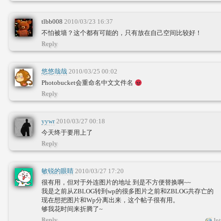
tlbb008
2010/03/23 16:37
不怕被墙？这个都有可能的，只有放在自己空间比较好！
Reply
悠悠哉哉
2010/03/25 00:02
Photobucket会重命名中文文件名
Reply
yywr
2010/03/27 00:18
今天终于要用上了
Reply
敏锐的眼睛
2010/03/27 17:20
很有用，但对于外连图片的地址 到是不方便替换啊~~
我是之前从ZBLOG转到wp的很多图片之前和ZBLOG共存亡的
现在想把图片和Wp分离出来，这个帖子很有用。
够我花时间来折腾了~
Reply
Int