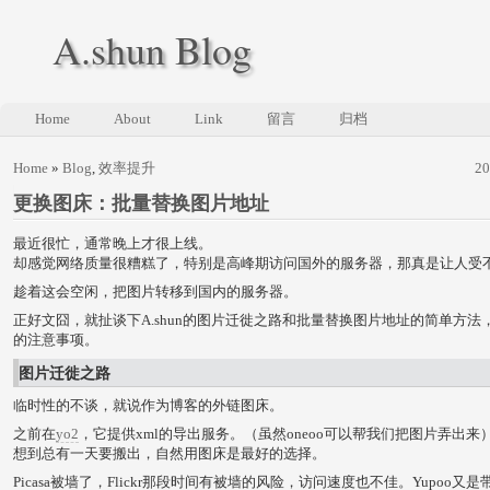
A.shun Blog
Home
About
Link
留言
归档
Home
»
Blog
,
效率提升
2
更换图床：批量替换图片地址
最近很忙，通常晚上才很上线。
却感觉网络质量很糟糕了，特别是高峰期访问国外的服务器，那真是让人受
趁着这会空闲，把图片转移到国内的服务器。
正好文囧，就扯谈下A.shun的图片迁徙之路和批量替换图片地址的简单方法
的注意事项。
图片迁徙之路
临时性的不谈，就说作为博客的外链图床。
之前在
yo2
，它提供xml的导出服务。（虽然oneoo可以帮我们把图片弄出来
想到总有一天要搬出，自然用图床是最好的选择。
Picasa被墙了，Flickr那段时间有被墙的风险，访问速度也不佳。Yupoo