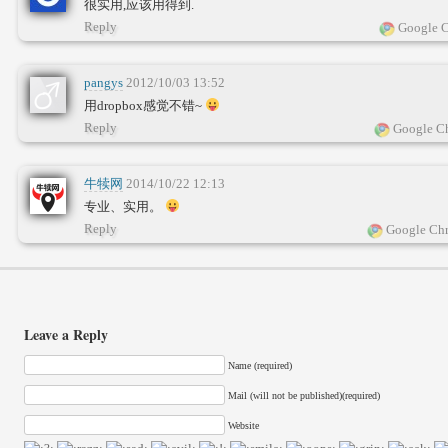
很实用,应该用得到.
Reply
Google C
pangys
2012/10/03 13:52
用dropbox感觉不错~
Reply
Google Ch
牛犊网
2014/10/22 12:13
专业、实用。
Reply
Google Chr
Leave a Reply
Name (required)
Mail (will not be published)(required)
Website