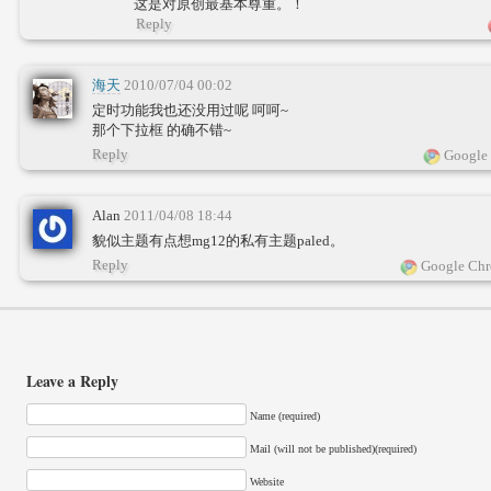
这是对原创最基本尊重。！
Reply
海天
2010/07/04 00:02
定时功能我也还没用过呢 呵呵~
那个下拉框 的确不错~
Reply
Google 
Alan
2011/04/08 18:44
貌似主题有点想mg12的私有主题paled。
Reply
Google Chr
Leave a Reply
Name (required)
Mail (will not be published)(required)
Website