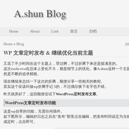
A.shun Blog
Home
About
Link
留言
归档
Home
»
Blog
2
WP 文章定时发布 & 继续优化当前主题
又花了不少时间在这个主题上，罪过啊，不过折腾下来还是挺满意的。
这次zsofa-ova在总体上变化不大，都是细节上的优化。像A.shun这样一个
然是不断的追求精致。
现在继续来总结一下这次的折腾，顺便分享一些相关的教程。
其实这个应该叫做wp折腾手记 5的，不过偶尔换下名字也不错。
昨天就弄好了，这回顺便尝试下
WordPress定时发布
文章
。
WordPress文章定时发布功能
这是wp自带的功能，无需任何插件。
如下图所示，编辑好日志之后在“发布”那里点击编辑，把发布时间设定为当
成定时，点击即可。