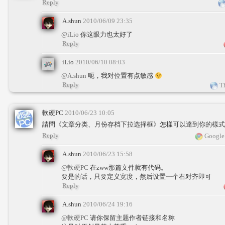
Reply
A.shun
2010/06/09 23:35
@iLio
你这眼力也太好了
Reply
iLio
2010/06/10 08:03
@A.shun
呃，我对位置有点敏感
Reply
Th
軟硬PC
2010/06/23 10:05
請問《文章分类、月份存档下拉选择框》怎樣可以達到你的樣式
Reply
Google
A.shun
2010/06/23 15:58
@軟硬PC
在zww那篇文件就有代码。
要是的话，只要定义宽度，然后设置一个右对齐即可
Reply
A.shun
2010/06/24 19:16
@軟硬PC
请你保留主题作者链接和名称