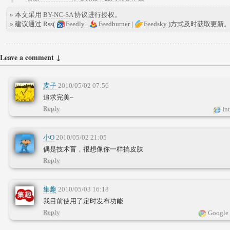
» 本文采用
BY-NC-SA
协议进行授权。
» 建议通过 Rss(
Feedly
|
Feedburner
|
Feedsky
)方式及时获取更新
Leave a comment ↓
麦子
2010/05/02 07:56
追求完美~
Reply
Int
小O
2010/05/02 21:05
偶是技术盲，很想像你一样搞皮肤
Reply
集趣
2010/05/03 16:18
我目前使用了定时发布功能
Reply
Google 