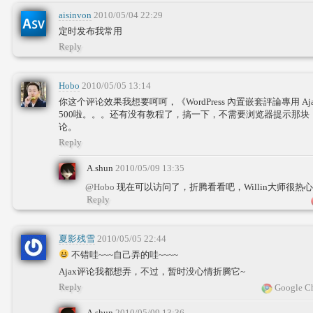
aisinvon
2010/05/04 22:29
定时发布我常用
Reply
Hobo
2010/05/05 13:14
你这个评论效果我想要呵呵，《WordPress 內置嵌套評論專用 Aja
500啦。。。还有没有教程了，搞一下，不需要浏览器提示那块
论。
Reply
A.shun
2010/05/09 13:35
@Hobo
现在可以访问了，折腾看看吧，Willin大师很热
Reply
夏影残雪
2010/05/05 22:44
不错哇~~~自己弄的哇~~~~
Ajax评论我都想弄，不过，暂时没心情折腾它~
Reply
Google Ch
A.shun
2010/05/09 13:36