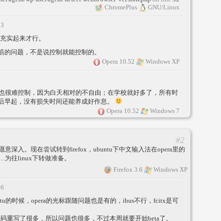
ChromePlus
GNU/Linux
13
充实起来才行。
筋的问题，不是说控制就能控制的。
Opera 10.52
Windows XP
也很难控制，因为白天相对的不自由；在学校就好多了，所有时
后早起，没有损失时间还能养成好作息。
Opera 10.52
Windows 7
#2
入。现在尝试转到firefox，ubuntu下中文输入法在opera里的
为往linux下转做准备。
Firefox 3.6
Windows XP
56
tu的时候，opera的光标跟随问题也是有的，ibus不行，fcitx是可
说代码重写了很多，所以问题也很多，不过本周就要开始beta了。