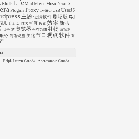
Life
Mini
Movie
Music
y
Kindle
Nexus S
era
Proxy
UserJS
Plugins
Twitter
USB
rdpress
动
主题
剧场版
便携软件
效率
新版
同步
扩展
启动盘
域名
搜索
番
浏览器
礼物
旧番
梦
生存战略
编辑器
观点
软件
节日
服务
网络硬盘
美化
邀
产
nk
Ralph Lauren Canada
Abercrombie Canada