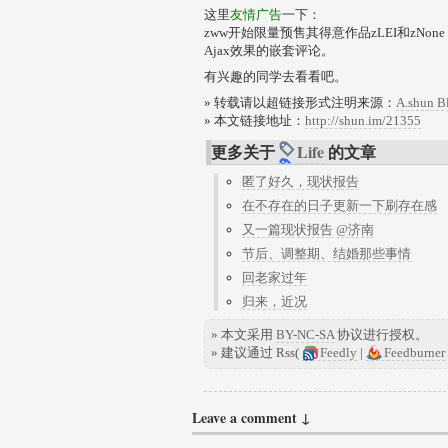
这里
友情广告
一下：
zww开始限量预售其得意作品zLEI和zN
Ajax效果的嵌套评论。
有兴趣的同学去看看吧。
» 转载请以超链接形式注明来源：
A.shun B
» 本文链接地址：
http://shun.im/21355
更多关于
Life
的文章
匿了好久，现状报告
在不存在的日子更新一下刷存在感
又一篇现状报告 @济南
节后、调整期、结婚那些事情
回老家过年
归来，近况
» 本文采用
BY-NC-SA
协议进行授权。
» 建议通过 Rss(
Feedly
|
Feedburner
Leave a comment ↓