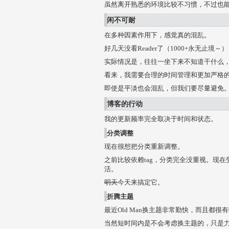
虽然离开熟悉的环境比较不习惯，不过也
闲不可耐
在多种因素作用下，感觉真的混乱。
好几天没看Reader了（1000+永无止
实际情况是，往往一坐下来不知道干什么，
看来，我需要合理的时间管理和更加严格
即使是平淡也会混乱，但我们要尽量避免。
博客的行动
我的更新频率完全取决于时间和状态。
分类调整
现在很想把分类重新调整。
之前比较依赖tag，分类完全没重视。现
活。
明天
今天来搞定它。
折腾主题
最近Old Man换主题非常勤快，而且都
当然短时间内是不会考虑换主题的，只是