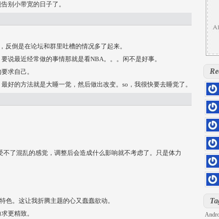
能告别小带宽的日子了。
境～），反倒是在论坛和群里吐槽的情况多了起来。
要说最近经常做的事情那就是看NBA。。。闲不是好事。
Re
的要求自己。
最好的方法就是大睡一觉，然后做出改变。so，我很快要去睡觉了。
hs=5
0rill
hs=d
kloq
hs=4
sage
在受不了混乱的感觉，调整后会造成什么影响就不考虑了。只是体力
hs=4
6z71
hs=2
iu7sd
DOLL
hs=8
Ta
很有特色。这让我折腾主题的心又蠢蠢欲动。
h2pg
力求更精致。
Andro