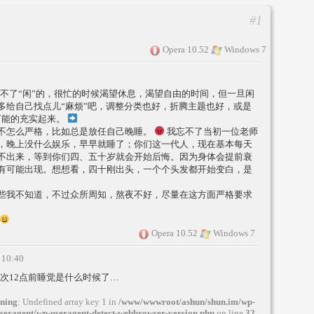
#1
Opera 10.52
Windows 7
不了“闲”的，很忙的时候渴望休息，渴望自由的时间，但一旦闲
多给自己找点儿“麻烦”吧，调整分类也好，折腾主题也好，或是
尽可能的充实起来。
不怎么严格，比如总是放任自己晚睡。
我忘不了当初一位老师
，晚上没什么娱乐，早早就睡了；你们这一代人，现在基本每天
不出来，等到你们四、五十岁就会开始后悔。因为身体会提前衰
有可能出现。想想看，四十刚出头，一个个头发都开始变白，是
些我不知道，不过众所周知，熬夜不好，尽量在这方面严格要求
Opera 10.52
Windows 7
 10:40
次12点前睡觉是什么时候了…
ning
: Undefined array key 1 in
/www/wwwroot/ashun/shun.im/wp-
useragent/wp-useragent-detect-webbrowser-version.php
on line
32