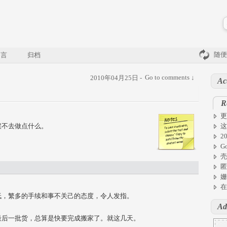
随便
留言
归档
Go to comments ↓
2010年04月25日 -
Ac
R
更
候不去做点什么。
这
2
G
壳
匿
姗
在
低，繁多的手续和事不关己的态度，令人发指。
Ad
最后一批货，总算是快要完成搬家了。就这几天。