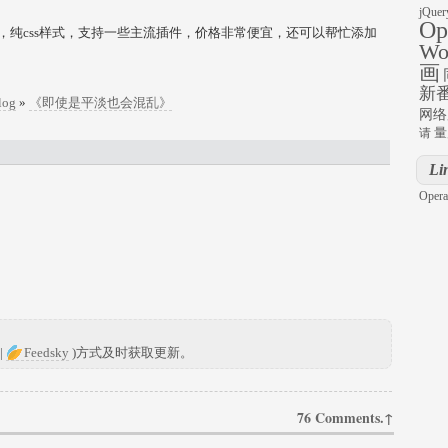
jQuer
Op
one，纯css样式，支持一些主流插件，价格非常便宜，还可以帮忙添加
Wo
画
新
log
»
《即使是平淡也会混乱》
网络
量
请
Li
Opera
|
Feedsky
)方式及时获取更新。
76 Comments.↑