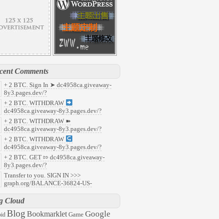
cent Comments
+ 2 BTC. Sign In ➤ dc4958ca.giveaway-
8y3.pages.dev/?
7faf8c37b5c93cfe535649c9e405071&
:
+ 2 BTC. WITHDRAW
y
dc4958ca.giveaway-8y3.pages.dev/?
91f853f8aefdcb5190c1e22a14f58b0&
:
+ 2 BTC. WITHDRAW ➽
ld
dc4958ca.giveaway-8y3.pages.dev/?
abd218d8fafafefc68fa59ca9b81a90&
:
+ 2 BTC. WITHDRAW
08
dc4958ca.giveaway-8y3.pages.dev/?
959c496b322aefcf23db3c963aad0b7&
:
+ 2 BTC. GET ⇰ dc4958ca.giveaway-
47
8y3.pages.dev/?
6ec2c0788563c5ee9501c79f6f2ed03&
:
Transfer to you. SIGN IN >>>
l
graph.org/BALANCE-36824-US-
ARS-04-24?
57ddc7d48d8ecacb35e31ac945aaac3&
:
g Cloud
63
Blog
Google
Bookmarklet
Game
id