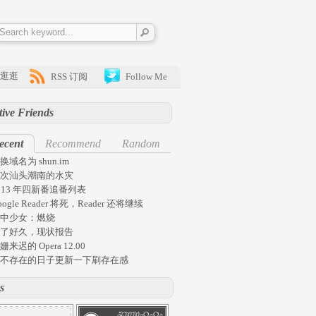
逛逛
RSS 订阅
Follow Me
tive Friends
ecent
Recommend
Random
换域名为 shun.im
次汕头潮南的水灾
013 年四新番追番列表
oogle Reader 将死，Reader 还将继续
中少女：燃烧
了好久，现状报告
姗来迟的 Opera 12.00
不存在的日子更新一下刷存在感
s